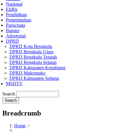
Nasional
EkBis
Pendidikan
Pemerintahan
Pariwisata
Banner
Advetorial
DPRD
DPRD Kota Bengkulu
DPRD Bengkulu Utara
DPRD Bengkulu Tengah
DPRD Bengkulu Selatan
DPRD Kabupaten Kepahiang
DPRD Mukomuko
DPRD Kabupaten Seluma
MSDTV
Search
Breadcrumb
Home
/