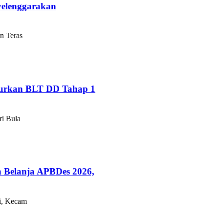
yelenggarakan
n Teras
alurkan BLT DD Tahap 1
ri Bula
 Belanja APBDes 2026,
i, Kecam