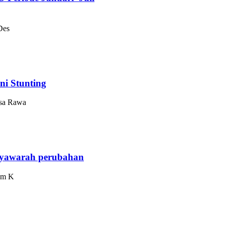
Des
i Stunting
esa Rawa
syawarah perubahan
jam K