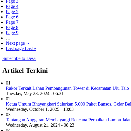
Page
3
Page
4
Page
5
Page
6
Page
7
Page
8
Page
9
…
Next page
››
Last page
Last »
Subscribe to Desa
Artikel Terkini
01
Rakor Terkait Lahan Pembangunan Tower di Kecamatan Ulu Talo
Tuesday, May 28, 2024 - 06:31
02
Ketua Umum Bhayangkari Salurkan 5.000 Paket Bansos, Gelar Bak
Wednesday, October 1, 2025 - 13:03
03
Tantangan Anggaran Membayangi Rencana Perbaikan Lampu Jalan
Wednesday, August 21, 2024 - 08:23
04