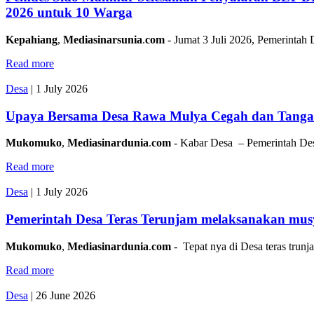
2026 untuk 10 Warga
Kepahiang
,
Mediasinarsunia
.
com
- Jumat 3 Juli 2026, Pemerintah 
Read more
Desa
|
1 July 2026
Upaya Bersama Desa Rawa Mulya Cegah dan Tangan
Mukomuko
,
Mediasinardunia
.
com
- Kabar Desa – Pemerintah D
Read more
Desa
|
1 July 2026
Pemerintah Desa Teras Terunjam melaksanakan mu
Mukomuko
,
Mediasinardunia
.
com
- Tepat nya di Desa teras trun
Read more
Desa
|
26 June 2026