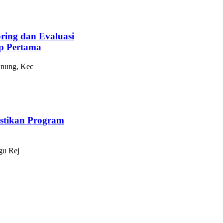
ing dan Evaluasi
p Pertama
unung, Kec
astikan Program
gu Rej