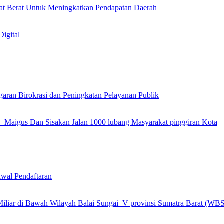
at Berat Untuk Meningkatkan Pendapatan Daerah
igital
garan Birokrasi dan Peningkatan Pelayanan Publik
ly–Maigus Dan Sisakan Jalan 1000 lubang Masyarakat pinggiran Kota
wal Pendaftaran
 Miliar di Bawah Wilayah Balai Sungai V provinsi Sumatra Barat (WB