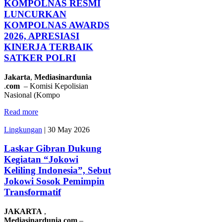
KOMPOLNAS RESMI
LUNCURKAN
KOMPOLNAS AWARDS
2026, APRESIASI
KINERJA TERBAIK
SATKER POLRI
Jakarta
,
Mediasinardunia
.
com
– Komisi Kepolisian
Nasional (Kompo
Read more
Lingkungan
|
30 May 2026
Laskar Gibran Dukung
Kegiatan “Jokowi
Keliling Indonesia”, Sebut
Jokowi Sosok Pemimpin
Transformatif
JAKARTA
,
Mediasinardunia
.
com
–