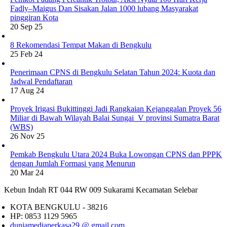
Fadly–Maigus Dan Sisakan Jalan 1000 lubang Masyarakat
pinggiran Kota
20 Sep 25
8 Rekomendasi Tempat Makan di Bengkulu
25 Feb 24
Penerimaan CPNS di Bengkulu Selatan Tahun 2024: Kuota dan
Jadwal Pendaftaran
17 Aug 24
Proyek Irigasi Bukittinggi Jadi Rangkaian Kejanggalan Proyek 56
Miliar di Bawah Wilayah Balai Sungai V provinsi Sumatra Barat
(WBS)
26 Nov 25
Pemkab Bengkulu Utara 2024 Buka Lowongan CPNS dan PPPK
dengan Jumlah Formasi yang Menurun
20 Mar 24
Kebun Indah RT 044 RW 009 Sukarami Kecamatan Selebar
KOTA BENGKULU - 38216
HP: 0853 1129 5965
duniamediaperkasa29 @ gmail.com