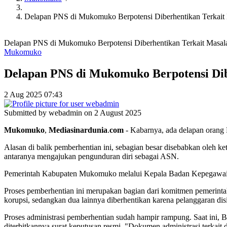
Delapan PNS di Mukomuko Berpotensi Diberhentikan Terkait 
Delapan PNS di Mukomuko Berpotensi Diberhentikan Terkait Masala
Mukomuko
Delapan PNS di Mukomuko Berpotensi Dib
2 Aug 2025 07:43
Submitted by
webadmin
on 2 August 2025
Mukomuko
,
Mediasinardunia
.
com
- Kabarnya, ada delapan orang 
Alasan di balik pemberhentian ini, sebagian besar disebabkan oleh k
antaranya mengajukan pengunduran diri sebagai ASN.
Pemerintah Kabupaten Mukomuko melalui Kepala Badan Kepegawai
Proses pemberhentian ini merupakan bagian dari komitmen pemerintah
korupsi, sedangkan dua lainnya diberhentikan karena pelanggaran disi
Proses administrasi pemberhentian sudah hampir rampung. Saat in
diterbitkannya surat keputusan resmi. "Dokumen administrasi terkait