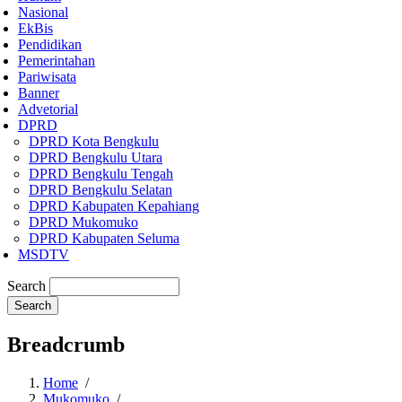
Nasional
EkBis
Pendidikan
Pemerintahan
Pariwisata
Banner
Advetorial
DPRD
DPRD Kota Bengkulu
DPRD Bengkulu Utara
DPRD Bengkulu Tengah
DPRD Bengkulu Selatan
DPRD Kabupaten Kepahiang
DPRD Mukomuko
DPRD Kabupaten Seluma
MSDTV
Search
Breadcrumb
Home
/
Mukomuko
/