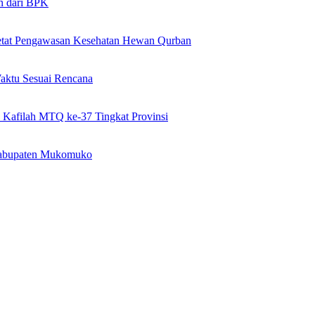
n dari BPK
ketat Pengawasan Kesehatan Hewan Qurban
Waktu Sesuai Rencana
Kafilah MTQ ke-37 Tingkat Provinsi
Kabupaten Mukomuko