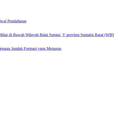
wal Pendaftaran
 Miliar di Bawah Wilayah Balai Sungai V provinsi Sumatra Barat (WB
engan Jumlah Formasi yang Menurun