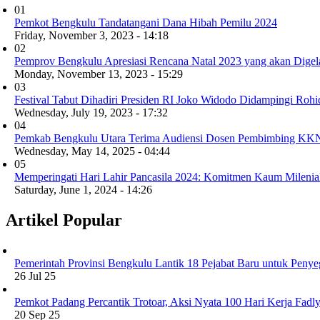
01
Pemkot Bengkulu Tandatangani Dana Hibah Pemilu 2024
Friday, November 3, 2023 - 14:18
02
Pemprov Bengkulu Apresiasi Rencana Natal 2023 yang akan Digel
Monday, November 13, 2023 - 15:29
03
Festival Tabut Dihadiri Presiden RI Joko Widodo Didampingi Roh
Wednesday, July 19, 2023 - 17:32
04
Pemkab Bengkulu Utara Terima Audiensi Dosen Pembimbing 
Wednesday, May 14, 2025 - 04:44
05
Memperingati Hari Lahir Pancasila 2024: Komitmen Kaum Milenia
Saturday, June 1, 2024 - 14:26
Artikel Popular
Pemerintah Provinsi Bengkulu Lantik 18 Pejabat Baru untuk Penye
26 Jul 25
Pemkot Padang Percantik Trotoar, Aksi Nyata 100 Hari Kerja Fad
20 Sep 25