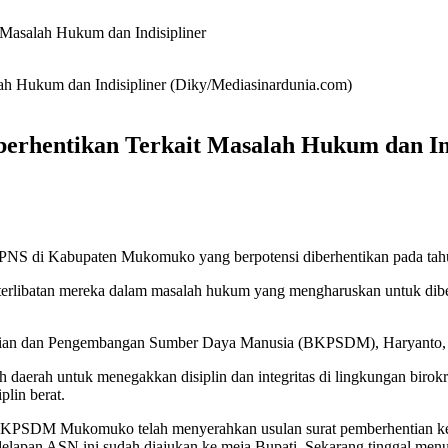
Masalah Hukum dan Indisipliner
h Hukum dan Indisipliner (Diky/Mediasinardunia.com)
erhentikan Terkait Masalah Hukum dan Ind
PNS di Kabupaten Mukomuko yang berpotensi diberhentikan pada tahun 
eterlibatan mereka dalam masalah hukum yang mengharuskan untuk diberh
an dan Pengembangan Sumber Daya Manusia (BKPSDM), Haryanto, S
 daerah untuk menegakkan disiplin dan integritas di lingkungan birokr
plin berat.
i, BKPSDM Mukomuko telah menyerahkan usulan surat pemberhentian 
 delapan ASN ini sudah diajukan ke meja Bupati. Sekarang tinggal men