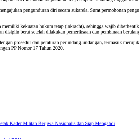
engajukan pengunduran diri secara sukarela. Surat permohonan pengun
memiliki kekuatan hukum tetap (inkracht), sehingga wajib diberhentika
an disiplin berat setelah dilakukan pemeriksaan dan pembinaan berula
 dengan prosedur dan peraturan perundang-undangan, termasuk meru
engan PP Nomor 17 Tahun 2020.
ak Kader Militan Berjiwa Nasionalis dan Siap Mengabdi