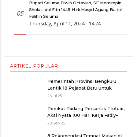
Bupati Seluma Erwin Octavian, SE Memimpin
Sholat Idul Fitri 1445 H di Masjid Agung Baitul
05
Falihin Seluma
Thursday, April 11, 2024 - 14:24
ARTIKEL POPULAR
Pemerintah Provinsi Bengkulu
Lantik 18 Pejabat Baru untuk
Penyegaran Birokrasi dan
26 Jul 25
Peningkatan Pelayanan Publik
Pemkot Padang Percantik Trotoar,
Aksi Nyata 100 Hari Kerja Fadly–
Maigus Dan Sisakan Jalan 1000
20 Sep 25
lubang Masyarakat pinggiran Kota
8 Rekomendasi Tempat Makan di