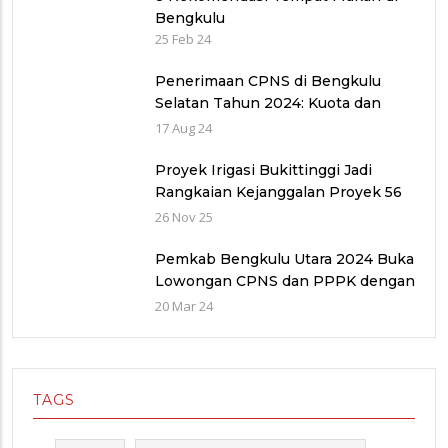
Bengkulu
25 Feb 24
Penerimaan CPNS di Bengkulu
Selatan Tahun 2024: Kuota dan
Jadwal Pendaftaran
17 Aug 24
Proyek Irigasi Bukittinggi Jadi
Rangkaian Kejanggalan Proyek 56
Miliar di Bawah Wilayah Balai
26 Nov 25
Sungai V provinsi Sumatra Barat
(WBS)
Pemkab Bengkulu Utara 2024 Buka
Lowongan CPNS dan PPPK dengan
Jumlah Formasi yang Menurun
20 Mar 24
TAGS