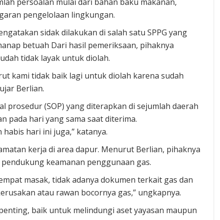
lah persoalan mulai dari bahan baku makanan,
garan pengelolaan lingkungan.
engatakan sidak dilakukan di salah satu SPPG yang
anap betuah Dari hasil pemeriksaan, pihaknya
dah tidak layak untuk diolah.
kami tidak baik lagi untuk diolah karena sudah
jar Berlian.
al prosedur (SOP) yang diterapkan di sejumlah daerah
 pada hari yang sama saat diterima.
habis hari ini juga,” katanya.
lamatan kerja di area dapur. Menurut Berlian, pihaknya
 pendukung keamanan penggunaan gas.
empat masak, tidak adanya dokumen terkait gas dan
t kerusakan atau rawan bocornya gas,” ungkapnya.
t penting, baik untuk melindungi aset yayasan maupun