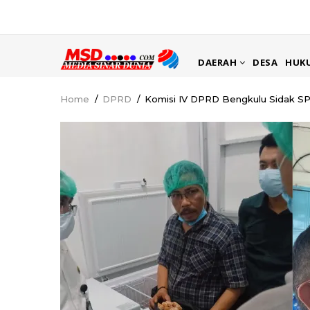
Skip
to
main
MAIN
content
DAERAH
DESA
HUK
NAVIGATION
Home
/
DPRD
/
Komisi IV DPRD Bengkulu Sidak S
Breadcrumb