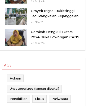
2024: Kuota dan Jadwal
17 Aug 24
Pendaftaran
Proyek Irigasi Bukittinggi
Jadi Rangkaian Kejanggalan
Proyek 56 Miliar di Bawah
26 Nov 25
Wilayah Balai Sungai V
provinsi Sumatra Barat
Pemkab Bengkulu Utara
(WBS)
2024 Buka Lowongan CPNS
dan PPPK dengan Jumlah
20 Mar 24
Formasi yang Menurun
TAGS
Hukum
Uncategorized (jangan dipakai)
Pendidikan
EkBis
Pariwisata