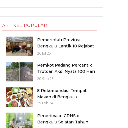
ARTIKEL POPULAR
Pemerintah Provinsi
Bengkulu Lantik 18 Pejabat
Baru untuk Penyegaran
26 Jul 25
Birokrasi dan Peningkatan
Pelayanan Publik
Pemkot Padang Percantik
Trotoar, Aksi Nyata 100 Hari
Kerja Fadly–Maigus Dan
20 Sep 25
Sisakan Jalan 1000 lubang
Masyarakat pinggiran Kota
8 Rekomendasi Tempat
Makan di Bengkulu
25 Feb 24
Penerimaan CPNS di
Bengkulu Selatan Tahun