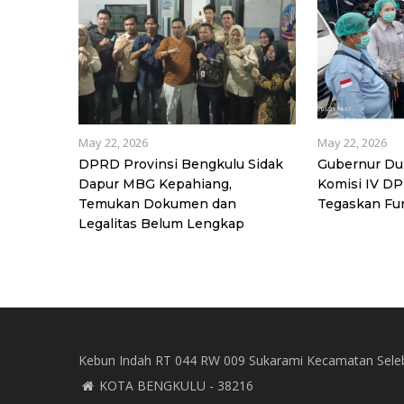
May 22, 2026
May 22, 2026
DPRD Provinsi Bengkulu Sidak
Gubernur Du
Dapur MBG Kepahiang,
Komisi IV D
Temukan Dokumen dan
Tegaskan Fu
Legalitas Belum Lengkap
Kebun Indah RT 044 RW 009 Sukarami Kecamatan Sele
KOTA BENGKULU - 38216