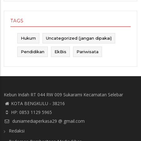
TAGS
Hukum
Uncategorized (jangan dipakai)
Pendidikan
EkBis
Pariwisata
Kebun Indah RT 044 RW 009 Sukarami Kecamatan Selebar
KOTA BENGKULU - 38216
HP: 0853 1129 5965
duniamediaperkasa29 @ gmail.com
Redaksi