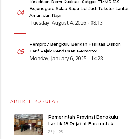
Ketelitian Demi Kualitas: Satgas TMMD 129
Bojonegoro Sulap Sapu Lidi Jadi Tekstur Lantai
04
Aman dan Rapi
Tuesday, August 4, 2026 - 08:13
Pemprov Bengkulu Berikan Fasilitas Diskon
05
Tarif Pajak Kendaraan Bermotor
Monday, January 6, 2025 - 14:28
ARTIKEL POPULAR
Pemerintah Provinsi Bengkulu
Lantik 18 Pejabat Baru untuk
Penyegaran Birokrasi dan
26 Jul 25
Peningkatan Pelayanan Publik