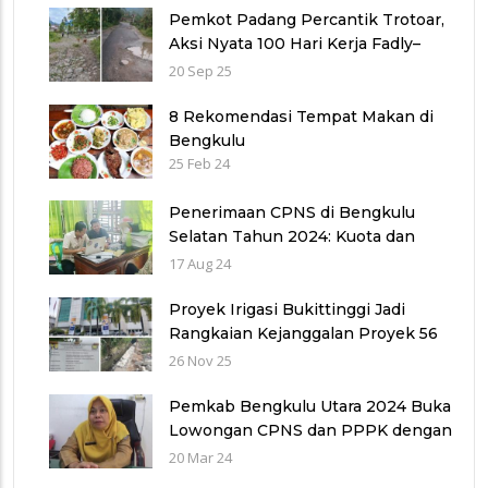
Pemkot Padang Percantik Trotoar,
Aksi Nyata 100 Hari Kerja Fadly–
Maigus Dan Sisakan Jalan 1000
20 Sep 25
lubang Masyarakat pinggiran Kota
8 Rekomendasi Tempat Makan di
Bengkulu
25 Feb 24
Penerimaan CPNS di Bengkulu
Selatan Tahun 2024: Kuota dan
Jadwal Pendaftaran
17 Aug 24
Proyek Irigasi Bukittinggi Jadi
Rangkaian Kejanggalan Proyek 56
Miliar di Bawah Wilayah Balai
26 Nov 25
Sungai V provinsi Sumatra Barat
(WBS)
Pemkab Bengkulu Utara 2024 Buka
Lowongan CPNS dan PPPK dengan
Jumlah Formasi yang Menurun
20 Mar 24