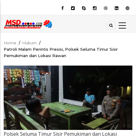
Skip
to
main
content
Home
/
Hukum
/
Breadcrumb
Patroli Malam Perintis Presisi, Polsek Seluma Timur Sisir
Pemukiman dan Lokasi Rawan
Polsek Seluma Timur Sisir Pemukiman dan Lokasi