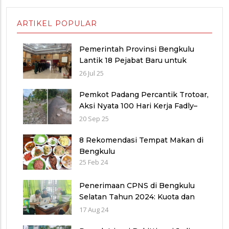
ARTIKEL POPULAR
Pemerintah Provinsi Bengkulu
Lantik 18 Pejabat Baru untuk
Penyegaran Birokrasi dan
26 Jul 25
Peningkatan Pelayanan Publik
Pemkot Padang Percantik Trotoar,
Aksi Nyata 100 Hari Kerja Fadly–
Maigus Dan Sisakan Jalan 1000
20 Sep 25
lubang Masyarakat pinggiran Kota
8 Rekomendasi Tempat Makan di
Bengkulu
25 Feb 24
Penerimaan CPNS di Bengkulu
Selatan Tahun 2024: Kuota dan
Jadwal Pendaftaran
17 Aug 24