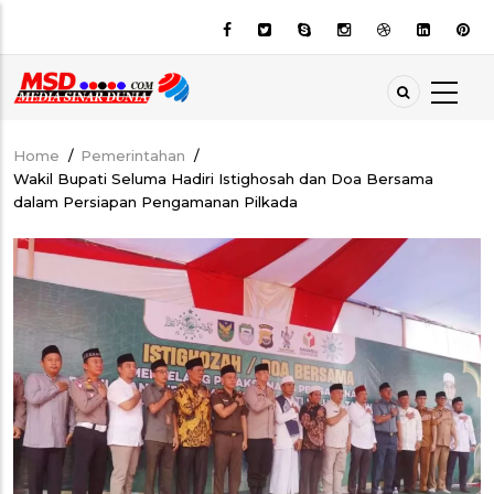
Skip
to
main
content
Home
/
Pemerintahan
/
Breadcrumb
Wakil Bupati Seluma Hadiri Istighosah dan Doa Bersama
dalam Persiapan Pengamanan Pilkada