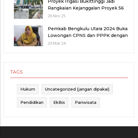
Proyek Irigasi Bukittinggi Jadi
Rangkaian Kejanggalan Proyek 56
Miliar di Bawah Wilayah Balai
26 Nov 25
Sungai V provinsi Sumatra Barat
(WBS)
Pemkab Bengkulu Utara 2024 Buka
Lowongan CPNS dan PPPK dengan
Jumlah Formasi yang Menurun
20 Mar 24
TAGS
Hukum
Uncategorized (jangan dipakai)
Pendidikan
EkBis
Pariwisata