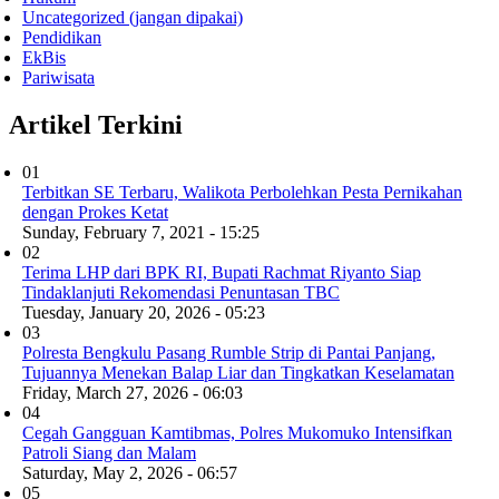
Uncategorized (jangan dipakai)
Pendidikan
EkBis
Pariwisata
Artikel Terkini
01
Terbitkan SE Terbaru, Walikota Perbolehkan Pesta Pernikahan
dengan Prokes Ketat
Sunday, February 7, 2021 - 15:25
02
Terima LHP dari BPK RI, Bupati Rachmat Riyanto Siap
Tindaklanjuti Rekomendasi Penuntasan TBC
Tuesday, January 20, 2026 - 05:23
03
Polresta Bengkulu Pasang Rumble Strip di Pantai Panjang,
Tujuannya Menekan Balap Liar dan Tingkatkan Keselamatan
Friday, March 27, 2026 - 06:03
04
Cegah Gangguan Kamtibmas, Polres Mukomuko Intensifkan
Patroli Siang dan Malam
Saturday, May 2, 2026 - 06:57
05