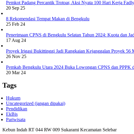
Pemkot Padang Percantik Trotoar, Aksi Nyata 100 Hari Kerja Fad
20 Sep 25
8 Rekomendasi Tempat Makan di Bengkulu
25 Feb 24
Penerimaan CPNS di Bengkulu Selatan Tahun 2024: Kuota dan Jad
17 Aug 24
Proyek Irigasi Bukittinggi Jadi Rangkaian Kejanggalan Proyek 56
26 Nov 25
Pemkab Bengkulu Utara 2024 Buka Lowongan CPNS dan PPPK d
20 Mar 24
Tags
Hukum
Uncategorized (jangan dipakai)
Pendidikan
EkBis
Pariwisata
Kebun Indah RT 044 RW 009 Sukarami Kecamatan Selebar