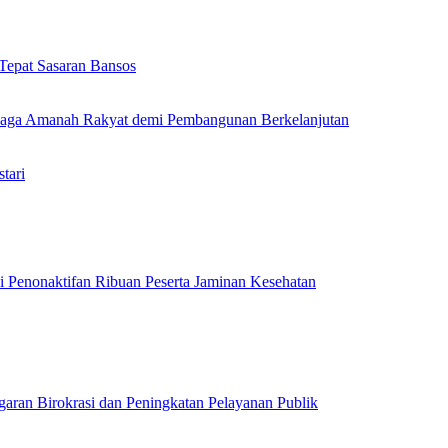
Tepat Sasaran Bansos
Jaga Amanah Rakyat demi Pembangunan Berkelanjutan
tari
 Penonaktifan Ribuan Peserta Jaminan Kesehatan
garan Birokrasi dan Peningkatan Pelayanan Publik