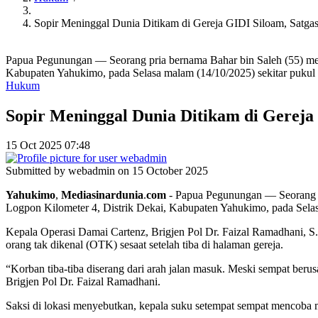
Sopir Meninggal Dunia Ditikam di Gereja GIDI Siloam, Satg
Papua Pegunungan — Seorang pria bernama Bahar bin Saleh (55) meni
Kabupaten Yahukimo, pada Selasa malam (14/10/2025) sekitar pukul
Hukum
Sopir Meninggal Dunia Ditikam di Gerej
15 Oct 2025 07:48
Submitted by
webadmin
on 15 October 2025
Yahukimo
,
Mediasinardunia
.
com
- Papua Pegunungan — Seorang pr
Logpon Kilometer 4, Distrik Dekai, Kabupaten Yahukimo, pada Selas
Kepala Operasi Damai Cartenz, Brigjen Pol Dr. Faizal Ramadhani, S.
orang tak dikenal (OTK) sesaat setelah tiba di halaman gereja.
“Korban tiba-tiba diserang dari arah jalan masuk. Meski sempat beru
Brigjen Pol Dr. Faizal Ramadhani.
Saksi di lokasi menyebutkan, kepala suku setempat sempat mencoba m