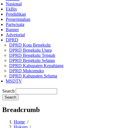
Nasional
EkBis
Pendidikan
Pemerintahan
Pariwisata
Banner
Advetorial
DPRD
DPRD Kota Bengkulu
DPRD Bengkulu Utara
DPRD Bengkulu Tengah
DPRD Bengkulu Selatan
DPRD Kabupaten Kepahiang
DPRD Mukomuko
DPRD Kabupaten Seluma
MSDTV
Search
Breadcrumb
Home
/
Hukum
/