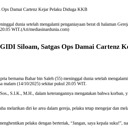
as Ops Damai Cartenz Kejar Pelaku Diduga KKB
nggal dunia setelah mengalami penganiayaan berat di halaman Gereja
 20.05 WIT.(Ari/mediasinardunia.com)
a GIDI Siloam, Satgas Ops Damai Cartenz 
ia bernama Bahar bin Saleh (55) meninggal dunia setelah mengalami 
a malam (14/10/2025) sekitar pukul 20.05 WIT.
Sos., S.I.K., M.H., dalam keterangannya mengatakan bahwa korban, ya
saha melarikan diri ke area dalam gereja, pelaku tetap mengejar dan 
enghentikan pelaku dengan berteriak, “Jangan, saya kepala suku!”, n