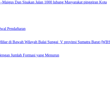
ly–Maigus Dan Sisakan Jalan 1000 lubang Masyarakat pinggiran Kota
wal Pendaftaran
 Miliar di Bawah Wilayah Balai Sungai V provinsi Sumatra Barat (WB
engan Jumlah Formasi yang Menurun