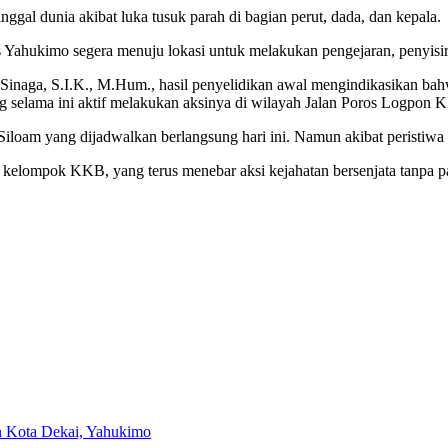
al dunia akibat luka tusuk parah di bagian perut, dada, dan kepala.
 Yahukimo segera menuju lokasi untuk melakukan pengejaran, penyisira
inaga, S.I.K., M.Hum., hasil penyelidikan awal mengindikasikan ba
selama ini aktif melakukan aksinya di wilayah Jalan Poros Logpon 
loam yang dijadwalkan berlangsung hari ini. Namun akibat peristiwa tr
 kelompok KKB, yang terus menebar aksi kejahatan bersenjata tanpa pan
an Kota Dekai, Yahukimo