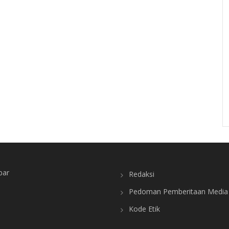
bar
Redaksi
Pedoman Pemberitaan Media 
Kode Etik