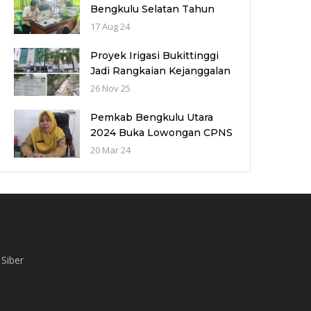
Bengkulu Selatan Tahun
2024: Kuota dan Jadwal
17 Aug 24
Pendaftaran
Proyek Irigasi Bukittinggi
Jadi Rangkaian Kejanggalan
Proyek 56 Miliar di Bawah
26 Nov 25
Wilayah Balai Sungai V
provinsi Sumatra Barat
Pemkab Bengkulu Utara
(WBS)
2024 Buka Lowongan CPNS
dan PPPK dengan Jumlah
20 Mar 24
Formasi yang Menurun
Siber