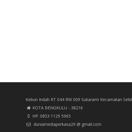
Kebun Indah RT 044 RW 009 Sukarami Kecamatan Sele
KOTA BENGKULU - 38216
HP: 0853 1129 5965
duniamediaperkasa29 @ gmail.com