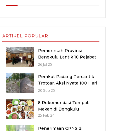
ARTIKEL POPULAR
Pemerintah Provinsi
Bengkulu Lantik 18 Pejabat
Baru untuk Penyegaran
26 Jul 25
Birokrasi dan Peningkatan
Pelayanan Publik
Pemkot Padang Percantik
Trotoar, Aksi Nyata 100 Hari
Kerja Fadly–Maigus Dan
20 Sep 25
Sisakan Jalan 1000 lubang
Masyarakat pinggiran Kota
8 Rekomendasi Tempat
Makan di Bengkulu
25 Feb 24
Penerimaan CPNS di