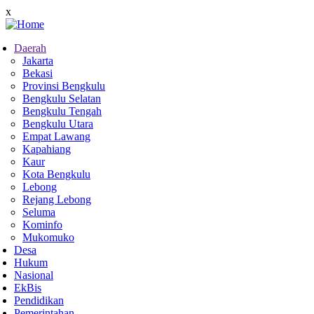
Skip
x
to
main
Daerah
content
Jakarta
Main
Bekasi
navigation
Provinsi Bengkulu
Bengkulu Selatan
Bengkulu Tengah
Bengkulu Utara
Empat Lawang
Kapahiang
Kaur
Kota Bengkulu
Lebong
Rejang Lebong
Seluma
Kominfo
Mukomuko
Desa
Hukum
Nasional
EkBis
Pendidikan
Pemerintahan