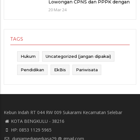
Lowongan CPNS dan PPPK dengan
Jumlah Formasi yang Menurun
20 Mar 24
TAGS
Hukum
Uncategorized (jangan dipakai)
Pendidikan
EkBis
Pariwisata
Kebun Indah RT 044 RW 009 Sukarami Kecamatan Selebar
KOTA BENGKULU - 38216
HP: 0853 1129 5965
duniamediaperkasa29 @ gmail.com