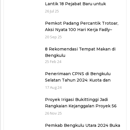
Lantik 18 Pejabat Baru untuk
Penyegaran Birokrasi dan
26 Jul 25
Peningkatan Pelayanan Publik
Pemkot Padang Percantik Trotoar,
Aksi Nyata 100 Hari Kerja Fadly–
Maigus Dan Sisakan Jalan 1000
20 Sep 25
lubang Masyarakat pinggiran Kota
8 Rekomendasi Tempat Makan di
Bengkulu
25 Feb 24
Penerimaan CPNS di Bengkulu
Selatan Tahun 2024: Kuota dan
Jadwal Pendaftaran
17 Aug 24
Proyek Irigasi Bukittinggi Jadi
Rangkaian Kejanggalan Proyek 56
Miliar di Bawah Wilayah Balai
26 Nov 25
Sungai V provinsi Sumatra Barat
(WBS)
Pemkab Bengkulu Utara 2024 Buka