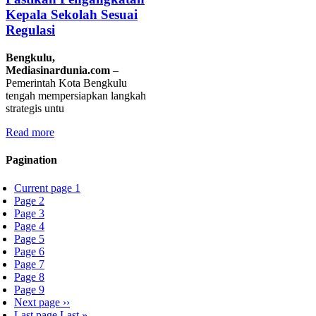
Kepala Sekolah Sesuai
Regulasi
Bengkulu,
Mediasinardunia.com
–
Pemerintah Kota Bengkulu
tengah mempersiapkan langkah
strategis untu
Read more
Pagination
Current page
1
Page
2
Page
3
Page
4
Page
5
Page
6
Page
7
Page
8
Page
9
Next page
››
Last page
Last »