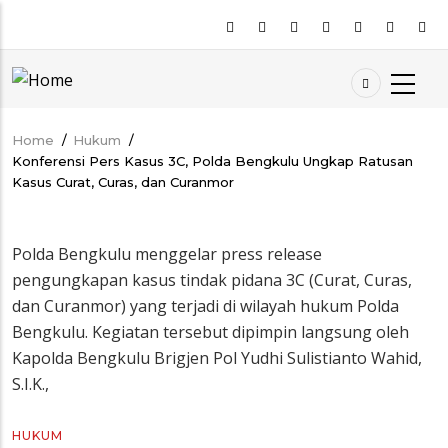
Skip
to
main
content
Home
/
Hukum
/
Breadcrumb
Konferensi Pers Kasus 3C, Polda Bengkulu Ungkap Ratusan
Kasus Curat, Curas, dan Curanmor
Polda Bengkulu menggelar press release
pengungkapan kasus tindak pidana 3C (Curat, Curas,
dan Curanmor) yang terjadi di wilayah hukum Polda
Bengkulu. Kegiatan tersebut dipimpin langsung oleh
Kapolda Bengkulu Brigjen Pol Yudhi Sulistianto Wahid,
S.I.K.,
HUKUM