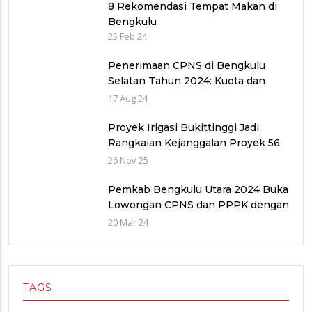
8 Rekomendasi Tempat Makan di
Bengkulu
25 Feb 24
Penerimaan CPNS di Bengkulu
Selatan Tahun 2024: Kuota dan
Jadwal Pendaftaran
17 Aug 24
Proyek Irigasi Bukittinggi Jadi
Rangkaian Kejanggalan Proyek 56
Miliar di Bawah Wilayah Balai
26 Nov 25
Sungai V provinsi Sumatra Barat
(WBS)
Pemkab Bengkulu Utara 2024 Buka
Lowongan CPNS dan PPPK dengan
Jumlah Formasi yang Menurun
20 Mar 24
TAGS