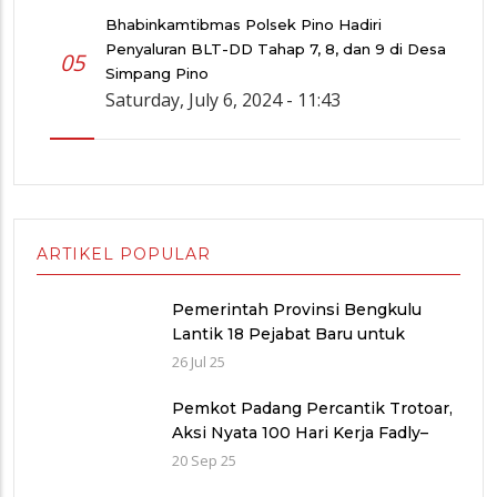
Bhabinkamtibmas Polsek Pino Hadiri
Penyaluran BLT-DD Tahap 7, 8, dan 9 di Desa
05
Simpang Pino
Saturday, July 6, 2024 - 11:43
ARTIKEL POPULAR
Pemerintah Provinsi Bengkulu
Lantik 18 Pejabat Baru untuk
Penyegaran Birokrasi dan
26 Jul 25
Peningkatan Pelayanan Publik
Pemkot Padang Percantik Trotoar,
Aksi Nyata 100 Hari Kerja Fadly–
Maigus Dan Sisakan Jalan 1000
20 Sep 25
lubang Masyarakat pinggiran Kota