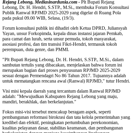
Rejang Lebong, Mediasinardunia.com -
Plt Bupati Rejang
Lebong, Dr. H. Hendri, S.STP., M.Si., membuka Forum Konsultasi
Publik Ranwal RPJMD 2025-2029 yang digelar di Ruang Pola
pada pukul 09.00 WIB, Selasa, (19/3).
Forum konsultasi publik ini dihadiri oleh Ketua DPRD, Juliansyah
Yayan, unsur Forkopimda, kepala dinas instansi jajaran Pemkab,
para camat dan lurah, serta unsur pemuda, tokoh masyarakat,
asosiasi profesi, dan tim transisi Fikri-Hendri, termasuk tokoh
perempuan, duta genre, dan PMMI.
"Plt Bupati Rejang Lebong, Dr. H. Hendri, S.STP., M.Si., dalam
sambutan tertulis yang dibacakan, menjelaskan bahwa forum ini
merupakan bagian dari proses penyusunan RPJMD 2025-2029
sesuai dengan Permendagri No 86 Tahun 2017. Tujuannya adalah
untuk mematangkan rencana awal (Ranwal) RPJMD," tutur Hendri.
Visi misi kepala daerah yang tercantum dalam Ranwal RPJMD
adalah: "Mewujudkan Kabupaten Rejang Lebong yang maju,
mandiri, berakhlak, dan berkelanjutan."
Fokus misi-visi tersebut mencakup beragam aspek, seperti
pembangunan reformasi birokrasi dan tata kelola pemerintahan yang
kredibel dan efektif, peningkatan pertumbuhan perekonomian,
kualitas pelayanan dasar, stabilitas keamanan, dan pembangunan