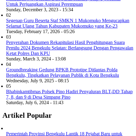
Untuk Perjuangkan Aspirasi Perempuan
Sunday, December 3, 2023 - 15:34
02
Segenap Guru Beserta Staf SMKN 1 Mukomuko Mengucapkan
Selamat Ulang Tahun Kabupaten Mukomuko yang Ke-23
Tuesday, February 17, 2026 - 05:26
03
Penyerahan Dokumen Rekapitulasi Hasil Penghitungan Suara
Pemilu 2024 Bengkulu Selatan: Berlangsung Dengan Pengawalan
Ketat Polres Dan KPU
Sunday, March 3, 2024 - 13:08
04
Groundbreaking Gedung BPKB Prototipe Ditlantas Polda
Bengkulu, Tingkatkan Pelayanan Publik di Kota Bengkulu
Wednesday, July 9, 2025 - 08:15
05
Bhabinkamtibmas Polsek Pino Hadiri Penyaluran BLT-DD Tahap
7, 8, dan 9 di Desa Simpang Pino
Saturday, July 6, 2024 - 11:43
Artikel Popular
Pemerintah Provinsi Bengkulu Lantik 18 Pejabat Baru untuk