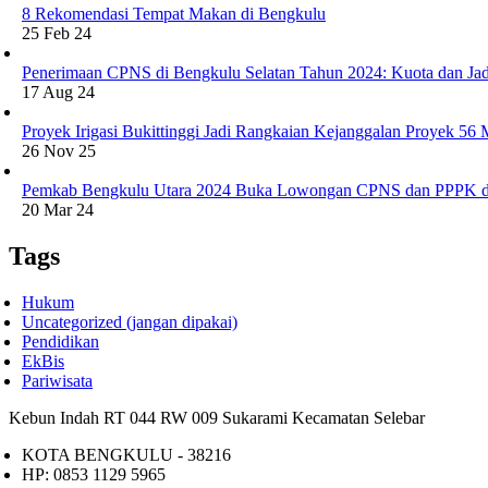
8 Rekomendasi Tempat Makan di Bengkulu
25 Feb 24
Penerimaan CPNS di Bengkulu Selatan Tahun 2024: Kuota dan Jad
17 Aug 24
Proyek Irigasi Bukittinggi Jadi Rangkaian Kejanggalan Proyek 56
26 Nov 25
Pemkab Bengkulu Utara 2024 Buka Lowongan CPNS dan PPPK d
20 Mar 24
Tags
Hukum
Uncategorized (jangan dipakai)
Pendidikan
EkBis
Pariwisata
Kebun Indah RT 044 RW 009 Sukarami Kecamatan Selebar
KOTA BENGKULU - 38216
HP: 0853 1129 5965