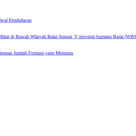
wal Pendaftaran
 Miliar di Bawah Wilayah Balai Sungai V provinsi Sumatra Barat (WB
engan Jumlah Formasi yang Menurun