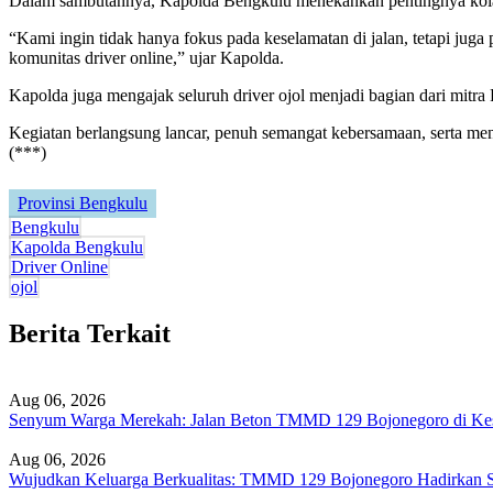
Dalam sambutannya, Kapolda Bengkulu menekankan pentingnya kolabo
“Kami ingin tidak hanya fokus pada keselamatan di jalan, tetapi juga
komunitas driver online,” ujar Kapolda.
Kapolda juga mengajak seluruh driver ojol menjadi bagian dari mitra
Kegiatan berlangsung lancar, penuh semangat kebersamaan, serta men
(***)
Provinsi Bengkulu
Bengkulu
Kapolda Bengkulu
Driver Online
ojol
Berita Terkait
Aug 06, 2026
Senyum Warga Merekah: Jalan Beton TMMD 129 Bojonegoro di Ke
Aug 06, 2026
Wujudkan Keluarga Berkualitas: TMMD 129 Bojonegoro Hadirkan S