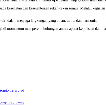
rasi antara Polri dan komunitas ojol dalam menjaga keamanan dan ke
 pada kesehatan dan kesejahteraan rekan-rekan semua. Melalui kegiatan 
 Polri dalam menjaga lingkungan yang aman, tertib, dan harmonis.
jadi momentum mempererat hubungan antara aparat kepolisian dan masy
songo Terwujud
afari KB Gratis