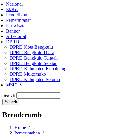
Nasional
EkBis
Pendidikan
Pemerintahan
Pariwisata
Banner
Advetorial
DPRD
DPRD Kota Bengkulu
DPRD Bengkulu Utara
DPRD Bengkulu Tengah
DPRD Bengkulu Selatan
DPRD Kabupaten Kepahiang
DPRD Mukomuko
DPRD Kabupaten Seluma
MSDTV
Search
Breadcrumb
Home
/
Pemerintahan
/