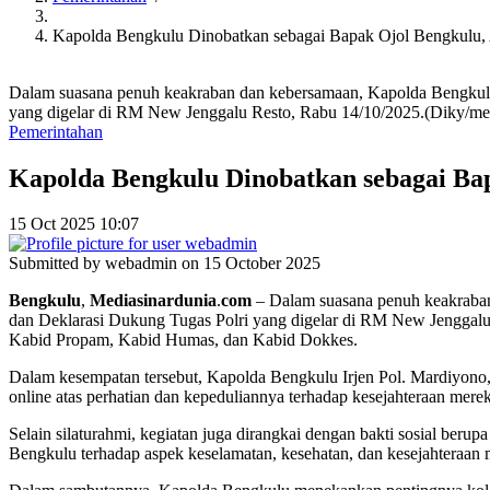
Kapolda Bengkulu Dinobatkan sebagai Bapak Ojol Bengkulu,
Dalam suasana penuh keakraban dan kebersamaan, Kapolda Bengkulu 
yang digelar di RM New Jenggalu Resto, Rabu 14/10/2025.(Diky/me
Pemerintahan
Kapolda Bengkulu Dinobatkan sebagai Ba
15 Oct 2025 10:07
Submitted by
webadmin
on 15 October 2025
Bengkulu
,
Mediasinardunia
.
com
– Dalam suasana penuh keakraban 
dan Deklarasi Dukung Tugas Polri yang digelar di RM New Jenggalu Re
Kabid Propam, Kabid Humas, dan Kabid Dokkes.
Dalam kesempatan tersebut, Kapolda Bengkulu Irjen Pol. Mardiyono, 
online atas perhatian dan kepeduliannya terhadap kesejahteraan mere
Selain silaturahmi, kegiatan juga dirangkai dengan bakti sosial ber
Bengkulu terhadap aspek keselamatan, kesehatan, dan kesejahteraan mi