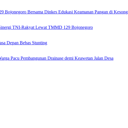
9 Bojonegoro Bersama Dinkes Edukasi Keamanan Pangan di Kesong
n Sinergi TNI-Rakyat Lewat TMMD 129 Bojonegoro
asa Depan Bebas Stunting
arga Pacu Pembangunan Drainase demi Keawetan Jalan Desa