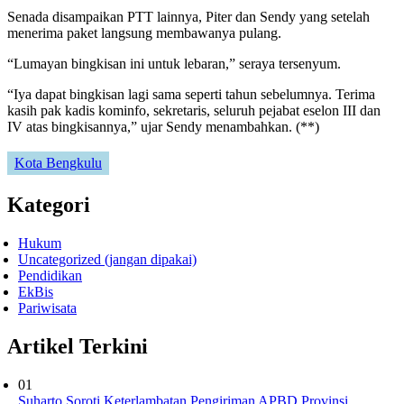
Senada disampaikan PTT lainnya, Piter dan Sendy yang setelah
menerima paket langsung membawanya pulang.
“Lumayan bingkisan ini untuk lebaran,” seraya tersenyum.
“Iya dapat bingkisan lagi sama seperti tahun sebelumnya. Terima
kasih pak kadis kominfo, sekretaris, seluruh pejabat eselon III dan
IV atas bingkisannya,” ujar Sendy menambahkan. (**)
Kota Bengkulu
Kategori
Hukum
Uncategorized (jangan dipakai)
Pendidikan
EkBis
Pariwisata
Artikel Terkini
01
Suharto Soroti Keterlambatan Pengiriman APBD Provinsi