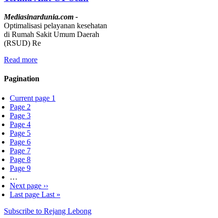
Mediasinardunia.com -
Optimalisasi pelayanan kesehatan
di Rumah Sakit Umum Daerah
(RSUD) Re
Read more
Pagination
Current page
1
Page
2
Page
3
Page
4
Page
5
Page
6
Page
7
Page
8
Page
9
…
Next page
››
Last page
Last »
Subscribe to Rejang Lebong