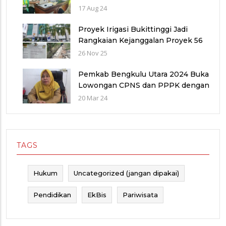
Jadwal Pendaftaran
17 Aug 24
Proyek Irigasi Bukittinggi Jadi
Rangkaian Kejanggalan Proyek 56
Miliar di Bawah Wilayah Balai
26 Nov 25
Sungai V provinsi Sumatra Barat
(WBS)
Pemkab Bengkulu Utara 2024 Buka
Lowongan CPNS dan PPPK dengan
Jumlah Formasi yang Menurun
20 Mar 24
TAGS
Hukum
Uncategorized (jangan dipakai)
Pendidikan
EkBis
Pariwisata