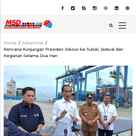
Skip
to
main
content
Home
/
Advetorial
/
Breadcrumb
Rencana Kunjungan Presiden Jokowi ke Sulsel, Jadwal dan
Kegiatan Selama Dua Hari