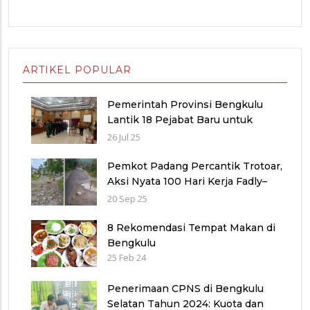
ARTIKEL POPULAR
Pemerintah Provinsi Bengkulu
Lantik 18 Pejabat Baru untuk
Penyegaran Birokrasi dan
26 Jul 25
Peningkatan Pelayanan Publik
Pemkot Padang Percantik Trotoar,
Aksi Nyata 100 Hari Kerja Fadly–
Maigus Dan Sisakan Jalan 1000
20 Sep 25
lubang Masyarakat pinggiran Kota
8 Rekomendasi Tempat Makan di
Bengkulu
25 Feb 24
Penerimaan CPNS di Bengkulu
Selatan Tahun 2024: Kuota dan