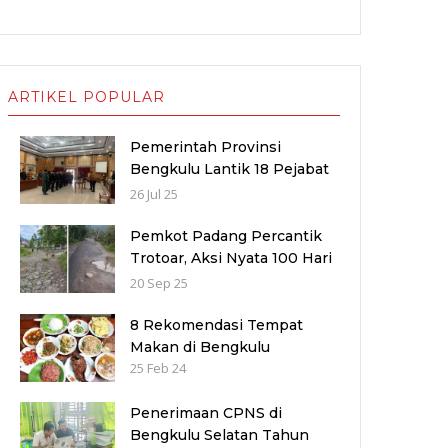
ARTIKEL POPULAR
Pemerintah Provinsi
Bengkulu Lantik 18 Pejabat
Baru untuk Penyegaran
26 Jul 25
Birokrasi dan Peningkatan
Pelayanan Publik
Pemkot Padang Percantik
Trotoar, Aksi Nyata 100 Hari
Kerja Fadly–Maigus Dan
20 Sep 25
Sisakan Jalan 1000 lubang
Masyarakat pinggiran Kota
8 Rekomendasi Tempat
Makan di Bengkulu
25 Feb 24
Penerimaan CPNS di
Bengkulu Selatan Tahun