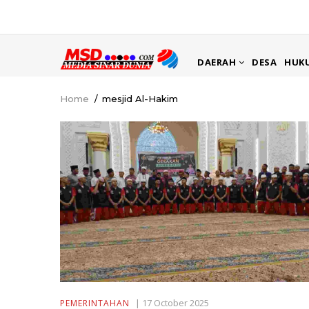
Skip
to
main
MAIN
content
DAERAH
DESA
HUK
NAVIGATION
Home
/
mesjid Al-Hakim
Breadcrumb
|
17 October 2025
PEMERINTAHAN