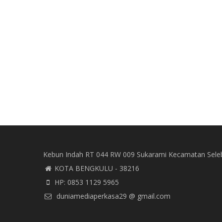
Kebun Indah RT 044 RW 009 Sukarami Kecamatan Sele
KOTA BENGKULU - 38216
HP: 0853 1129 5965
duniamediaperkasa29 @ gmail.com