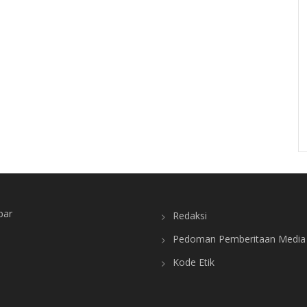
bar
Redaksi
Pedoman Pemberitaan Media 
Kode Etik