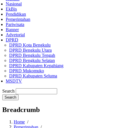
Nasional
EkBis
Pendidikan
Pemerintahan
Pariwisata
Banner
Advetorial
DPRD
DPRD Kota Bengkulu
DPRD Bengkulu Utara
DPRD Bengkulu Tengah
DPRD Bengkulu Selatan
DPRD Kabupaten Kepahiang
DPRD Mukomuko
DPRD Kabupaten Seluma
MSDTV
Search
Breadcrumb
Home
/
Pemerintahan
/