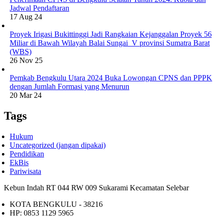
Jadwal Pendaftaran
17 Aug 24
Proyek Irigasi Bukittinggi Jadi Rangkaian Kejanggalan Proyek 56
Miliar di Bawah Wilayah Balai Sungai V provinsi Sumatra Barat
(WBS)
26 Nov 25
Pemkab Bengkulu Utara 2024 Buka Lowongan CPNS dan PPPK
dengan Jumlah Formasi yang Menurun
20 Mar 24
Tags
Hukum
Uncategorized (jangan dipakai)
Pendidikan
EkBis
Pariwisata
Kebun Indah RT 044 RW 009 Sukarami Kecamatan Selebar
KOTA BENGKULU - 38216
HP: 0853 1129 5965