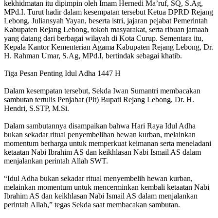
kekhidmatan itu dipimpin oleh Imam Hernedi Ma’ruf, SQ, S.Ag,
MPd.I. Turut hadir dalam kesempatan tersebut Ketua DPRD Rejang
Lebong, Juliansyah Yayan, beserta istri, jajaran pejabat Pemerintah
Kabupaten Rejang Lebong, tokoh masyarakat, serta ribuan jamaah
yang datang dari berbagai wilayah di Kota Curup. Sementara itu,
Kepala Kantor Kementerian Agama Kabupaten Rejang Lebong, Dr.
H. Rahman Umar, S.Ag, MPd.I, bertindak sebagai khatib.
Tiga Pesan Penting Idul Adha 1447 H
Dalam kesempatan tersebut, Sekda Iwan Sumantri membacakan
sambutan tertulis Penjabat (Plt) Bupati Rejang Lebong, Dr. H.
Hendri, S.STP, M.Si.
Dalam sambutannya disampaikan bahwa Hari Raya Idul Adha
bukan sekadar ritual penyembelihan hewan kurban, melainkan
momentum berharga untuk memperkuat keimanan serta meneladani
ketaatan Nabi Ibrahim AS dan keikhlasan Nabi Ismail AS dalam
menjalankan perintah Allah SWT.
“Idul Adha bukan sekadar ritual menyembelih hewan kurban,
melainkan momentum untuk mencerminkan kembali ketaatan Nabi
Ibrahim AS dan keikhlasan Nabi Ismail AS dalam menjalankan
perintah Allah,” tegas Sekda saat membacakan sambutan.