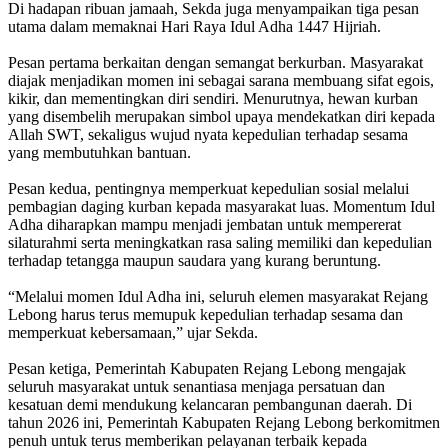
Di hadapan ribuan jamaah, Sekda juga menyampaikan tiga pesan
utama dalam memaknai Hari Raya Idul Adha 1447 Hijriah.
Pesan pertama berkaitan dengan semangat berkurban. Masyarakat
diajak menjadikan momen ini sebagai sarana membuang sifat egois,
kikir, dan mementingkan diri sendiri. Menurutnya, hewan kurban
yang disembelih merupakan simbol upaya mendekatkan diri kepada
Allah SWT, sekaligus wujud nyata kepedulian terhadap sesama
yang membutuhkan bantuan.
Pesan kedua, pentingnya memperkuat kepedulian sosial melalui
pembagian daging kurban kepada masyarakat luas. Momentum Idul
Adha diharapkan mampu menjadi jembatan untuk mempererat
silaturahmi serta meningkatkan rasa saling memiliki dan kepedulian
terhadap tetangga maupun saudara yang kurang beruntung.
“Melalui momen Idul Adha ini, seluruh elemen masyarakat Rejang
Lebong harus terus memupuk kepedulian terhadap sesama dan
memperkuat kebersamaan,” ujar Sekda.
Pesan ketiga, Pemerintah Kabupaten Rejang Lebong mengajak
seluruh masyarakat untuk senantiasa menjaga persatuan dan
kesatuan demi mendukung kelancaran pembangunan daerah. Di
tahun 2026 ini, Pemerintah Kabupaten Rejang Lebong berkomitmen
penuh untuk terus memberikan pelayanan terbaik kepada