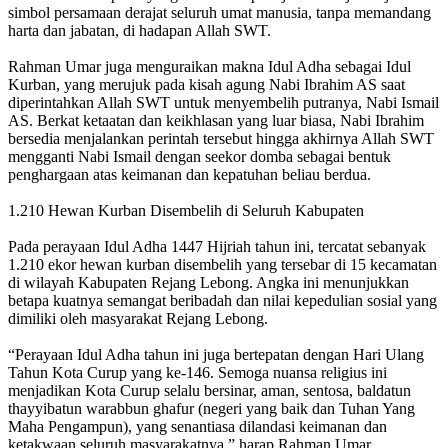
simbol persamaan derajat seluruh umat manusia, tanpa memandang
harta dan jabatan, di hadapan Allah SWT.
Rahman Umar juga menguraikan makna Idul Adha sebagai Idul
Kurban, yang merujuk pada kisah agung Nabi Ibrahim AS saat
diperintahkan Allah SWT untuk menyembelih putranya, Nabi Ismail
AS. Berkat ketaatan dan keikhlasan yang luar biasa, Nabi Ibrahim
bersedia menjalankan perintah tersebut hingga akhirnya Allah SWT
mengganti Nabi Ismail dengan seekor domba sebagai bentuk
penghargaan atas keimanan dan kepatuhan beliau berdua.
1.210 Hewan Kurban Disembelih di Seluruh Kabupaten
Pada perayaan Idul Adha 1447 Hijriah tahun ini, tercatat sebanyak
1.210 ekor hewan kurban disembelih yang tersebar di 15 kecamatan
di wilayah Kabupaten Rejang Lebong. Angka ini menunjukkan
betapa kuatnya semangat beribadah dan nilai kepedulian sosial yang
dimiliki oleh masyarakat Rejang Lebong.
“Perayaan Idul Adha tahun ini juga bertepatan dengan Hari Ulang
Tahun Kota Curup yang ke-146. Semoga nuansa religius ini
menjadikan Kota Curup selalu bersinar, aman, sentosa, baldatun
thayyibatun warabbun ghafur (negeri yang baik dan Tuhan Yang
Maha Pengampun), yang senantiasa dilandasi keimanan dan
ketakwaan seluruh masyarakatnya,” harap Rahman Umar.