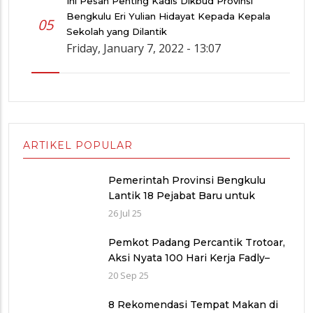
Ini Pesan Penting Kadis Dikbud Provinsi
Bengkulu Eri Yulian Hidayat Kepada Kepala
05
Sekolah yang Dilantik
Friday, January 7, 2022 - 13:07
ARTIKEL POPULAR
Pemerintah Provinsi Bengkulu
Lantik 18 Pejabat Baru untuk
Penyegaran Birokrasi dan
26 Jul 25
Peningkatan Pelayanan Publik
Pemkot Padang Percantik Trotoar,
Aksi Nyata 100 Hari Kerja Fadly–
Maigus Dan Sisakan Jalan 1000
20 Sep 25
lubang Masyarakat pinggiran Kota
8 Rekomendasi Tempat Makan di