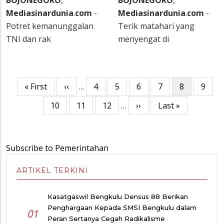
Mediasinardunia
.
com
-
Mediasinardunia
.
com
-
Potret kemanunggalan
Terik matahari yang
TNI dan rak
menyengat di
Pagination
First
« First
Previous
‹‹
…
Page
4
Page
5
Page
6
Page
7
Current
8
Page
9
page
page
page
Page
10
Page
11
Page
12
…
Next
››
Last
Last »
page
page
Subscribe to Pemerintahan
ARTIKEL TERKINI
Kasatgaswil Bengkulu Densus 88 Berikan
Penghargaan Kepada SMSI Bengkulu dalam
01
Peran Sertanya Cegah Radikalisme