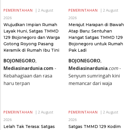
|
2 August
|
2 August
PEMERINTAHAN
PEMERINTAHAN
2026
2026
Wujudkan Impian Rumah
Merajut Harapan di Bawah
Layak Huni, Satgas TMMD
Atap Baru: Sentuhan
129 Bojonegoro dan Warga
Hangat Satgas TMMD 129
Gotong Royong Pasang
Bojonegoro untuk Rumah
Keramik di Rumah Ibu Tini
Pak Ladi
BOJONEGORO
,
BOJONEGORO
,
Mediasinardunia
.
com
-
Mediasinardunia
.
com
-
Kebahagiaan dan rasa
Senyum sumringah kini
haru terpan
memancar dari waja
|
2 August
|
2 August
PEMERINTAHAN
PEMERINTAHAN
2026
2026
Lelah Tak Terasa: Satgas
Satgas TMMD 129 Kodim