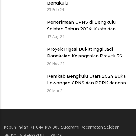
Bengkulu
25 Feb 24
Penerimaan CPNS di Bengkulu
Selatan Tahun 2024: Kuota dan
Jadwal Pendaftaran
17 Aug 24
Proyek Irigasi Bukittinggi Jadi
Rangkaian Kejanggalan Proyek 56
Miliar di Bawah Wilayah Balai
26 Nov 25
Sungai V provinsi Sumatra Barat
(WBS)
Pemkab Bengkulu Utara 2024 Buka
Lowongan CPNS dan PPPK dengan
Jumlah Formasi yang Menurun
20 Mar 24
Kebun Indah RT 044 RW 009 Sukarami Kecamatan Selebar
KOTA BENGKULU - 38216