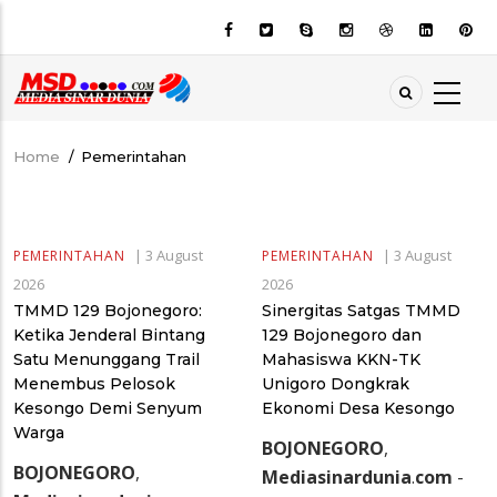
Skip
to
main
content
Home
/
Pemerintahan
Breadcrumb
|
3 August
|
3 August
PEMERINTAHAN
PEMERINTAHAN
2026
2026
TMMD 129 Bojonegoro:
Sinergitas Satgas TMMD
Ketika Jenderal Bintang
129 Bojonegoro dan
Satu Menunggang Trail
Mahasiswa KKN-TK
Menembus Pelosok
Unigoro Dongkrak
Kesongo Demi Senyum
Ekonomi Desa Kesongo
Warga
BOJONEGORO
,
BOJONEGORO
,
Mediasinardunia
.
com
-