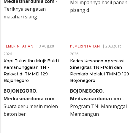
Mediasinardunia
.
com
-
Melimpahnya hasil panen
Teriknya sengatan
pisang d
matahari siang
|
3 August
|
2 August
PEMERINTAHAN
PEMERINTAHAN
2026
2026
Kopi Tulus Ibu Muji: Bukti
Kades Kesongo Apresiasi
Kemanunggalan TNI-
Sinergitas TNI-Polri dan
Rakyat di TMMD 129
Pemkab Melalui TMMD 129
Bojonegoro
Bojonegoro
BOJONEGORO
,
BOJONEGORO
,
Mediasinardunia
.
com
-
Mediasinardunia
.
com
-
Suara deru mesin molen
Program TNI Manunggal
beton ber
Membangun