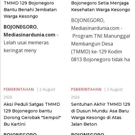
TMMD 129 Bojonegoro
Bojonegoro Setia Menjaga
Bantu Benahi Jembatan
Kesehatan Warga Kesongo
Warga Kesongo
BOJONEGORO,
BOJONEGORO
,
Mediasinardunia.com -
Mediasinardunia
.
com
-
Program TNI Manunggal
Lelah usai memeras
Membangun Desa
keringat meny
(TMMD) ke-129 Kodim
0813 Bojonegoro tidak ha
|
2 August
|
2 August
PEMERINTAHAN
PEMERINTAHAN
2026
2026
Aksi Peduli Satgas TMMD
Sentuhan Akhir TMMD 129
129 Bojonegoro bantu
di Dusun Mundu: Asa Baru
Dorong Gerobak "Sempol"
Warga Kesongo di Atas
Bu Kartini
Jalan Beton
BOJONEGORO
,
BOJONEGORO
,