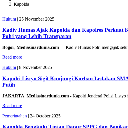
Kapolda
Hukum
|
25 November 2025
Kadiv Humas Ajak Kapolda dan Kapolres Perkuat K
Polri yang Lebih Transparan
Bogor
,
Mediasinardunia
.
com
— Kadiv Humas Polri mengajak selu
Read more
Hukum
|
8 November 2025
Kapolri Listyo Sigit Kunjungi Korban Ledakan SM
Putih
JAKARTA
,
Mediasinardunia
.
com
- Kapolri Jenderal Polisi Listyo 
Read more
Pemerintahan
|
24 October 2025
Kapolda Bengkulu Tinjau Dapur SPPG dan Bagikan 