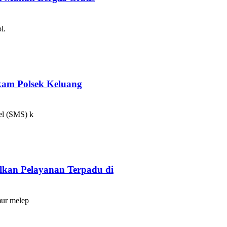
l.
kam Polsek Keluang
el (SMS) k
lkan Pelayanan Terpadu di
mur melep