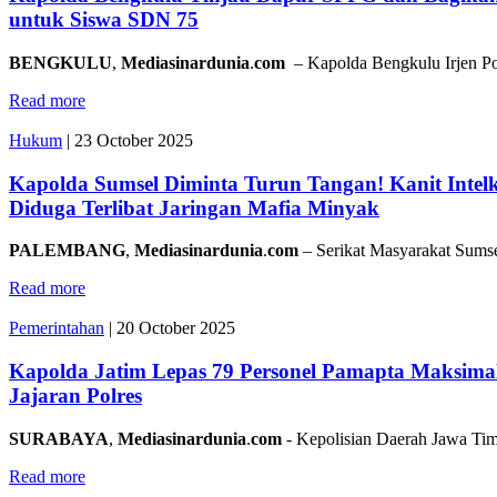
untuk Siswa SDN 75
BENGKULU
,
Mediasinardunia
.
com
– Kapolda Bengkulu Irjen Po
Read more
Hukum
|
23 October 2025
Kapolda Sumsel Diminta Turun Tangan! Kanit Intel
Diduga Terlibat Jaringan Mafia Minyak
PALEMBANG
,
Mediasinardunia
.
com
– Serikat Masyarakat Sums
Read more
Pemerintahan
|
20 October 2025
Kapolda Jatim Lepas 79 Personel Pamapta Maksima
Jajaran Polres
SURABAYA
,
Mediasinardunia
.
com
- Kepolisian Daerah Jawa Ti
Read more