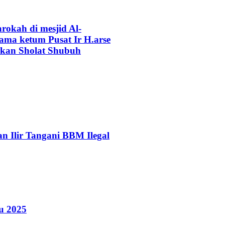
okah di mesjid Al-
ama ketum Pusat Ir H.arse
akan Sholat Shubuh
 Ilir Tangani BBM Ilegal
u 2025