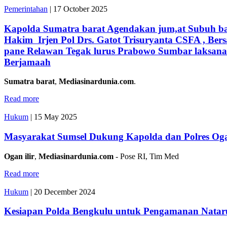
Pemerintahan
|
17 October 2025
Kapolda Sumatra barat Agendakan jum,at Subuh bar
Hakim Irjen Pol Drs. Gatot Trisuryanta CSFA , Bers
pane Relawan Tegak lurus Prabowo Sumbar laksan
Berjamaah
Sumatra
barat
,
Mediasinardunia
.
com
.
Read more
Hukum
|
15 May 2025
Masyarakat Sumsel Dukung Kapolda dan Polres Ogan
Ogan
ilir
,
Mediasinardunia
.
com
- Pose RI, Tim Med
Read more
Hukum
|
20 December 2024
Kesiapan Polda Bengkulu untuk Pengamanan Natar