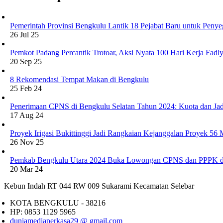
Pemerintah Provinsi Bengkulu Lantik 18 Pejabat Baru untuk Penye
26 Jul 25
Pemkot Padang Percantik Trotoar, Aksi Nyata 100 Hari Kerja Fad
20 Sep 25
8 Rekomendasi Tempat Makan di Bengkulu
25 Feb 24
Penerimaan CPNS di Bengkulu Selatan Tahun 2024: Kuota dan Jad
17 Aug 24
Proyek Irigasi Bukittinggi Jadi Rangkaian Kejanggalan Proyek 56
26 Nov 25
Pemkab Bengkulu Utara 2024 Buka Lowongan CPNS dan PPPK d
20 Mar 24
Kebun Indah RT 044 RW 009 Sukarami Kecamatan Selebar
KOTA BENGKULU - 38216
HP: 0853 1129 5965
duniamediaperkasa29 @ gmail.com