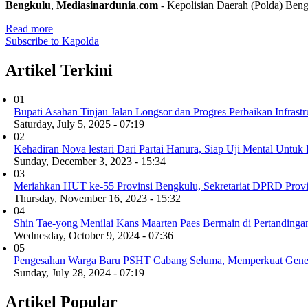
Bengkulu
,
Mediasinardunia
.
com
- Kepolisian Daerah (Polda) Ben
Read more
Subscribe to Kapolda
Artikel Terkini
01
Bupati Asahan Tinjau Jalan Longsor dan Progres Perbaikan Infras
Saturday, July 5, 2025 - 07:19
02
Kehadiran Nova lestari Dari Partai Hanura, Siap Uji Mental Untuk
Sunday, December 3, 2023 - 15:34
03
Meriahkan HUT ke-55 Provinsi Bengkulu, Sekretariat DPRD Prov
Thursday, November 16, 2023 - 15:32
04
Shin Tae-yong Menilai Kans Maarten Paes Bermain di Pertanding
Wednesday, October 9, 2024 - 07:36
05
Pengesahan Warga Baru PSHT Cabang Seluma, Memperkuat Gene
Sunday, July 28, 2024 - 07:19
Artikel Popular