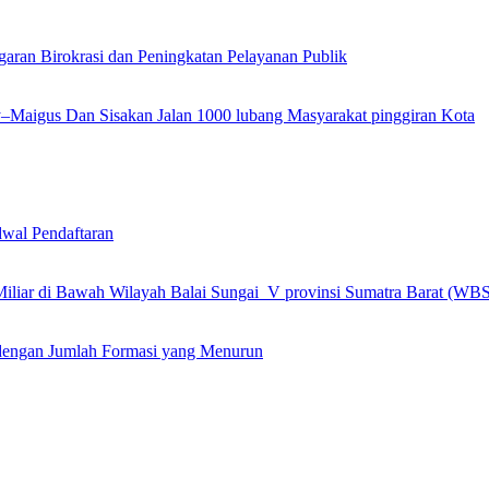
garan Birokrasi dan Peningkatan Pelayanan Publik
ly–Maigus Dan Sisakan Jalan 1000 lubang Masyarakat pinggiran Kota
wal Pendaftaran
 Miliar di Bawah Wilayah Balai Sungai V provinsi Sumatra Barat (WB
engan Jumlah Formasi yang Menurun