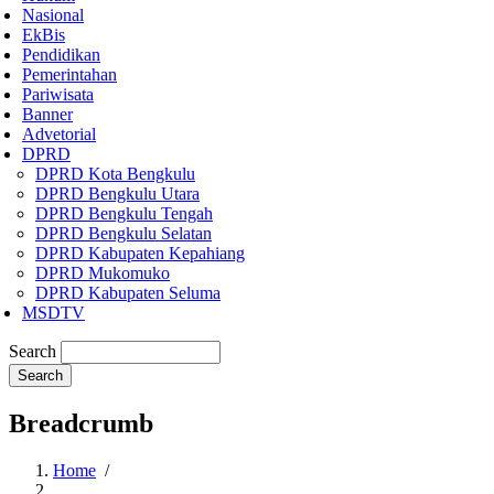
Nasional
EkBis
Pendidikan
Pemerintahan
Pariwisata
Banner
Advetorial
DPRD
DPRD Kota Bengkulu
DPRD Bengkulu Utara
DPRD Bengkulu Tengah
DPRD Bengkulu Selatan
DPRD Kabupaten Kepahiang
DPRD Mukomuko
DPRD Kabupaten Seluma
MSDTV
Search
Breadcrumb
Home
/