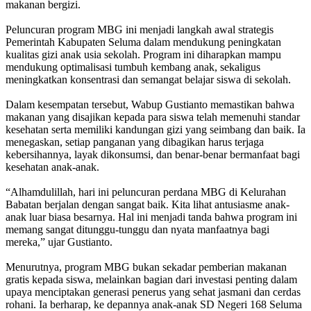
makanan bergizi.
Peluncuran program MBG ini menjadi langkah awal strategis
Pemerintah Kabupaten Seluma dalam mendukung peningkatan
kualitas gizi anak usia sekolah. Program ini diharapkan mampu
mendukung optimalisasi tumbuh kembang anak, sekaligus
meningkatkan konsentrasi dan semangat belajar siswa di sekolah.
Dalam kesempatan tersebut, Wabup Gustianto memastikan bahwa
makanan yang disajikan kepada para siswa telah memenuhi standar
kesehatan serta memiliki kandungan gizi yang seimbang dan baik. Ia
menegaskan, setiap panganan yang dibagikan harus terjaga
kebersihannya, layak dikonsumsi, dan benar-benar bermanfaat bagi
kesehatan anak-anak.
“Alhamdulillah, hari ini peluncuran perdana MBG di Kelurahan
Babatan berjalan dengan sangat baik. Kita lihat antusiasme anak-
anak luar biasa besarnya. Hal ini menjadi tanda bahwa program ini
memang sangat ditunggu-tunggu dan nyata manfaatnya bagi
mereka,” ujar Gustianto.
Menurutnya, program MBG bukan sekadar pemberian makanan
gratis kepada siswa, melainkan bagian dari investasi penting dalam
upaya menciptakan generasi penerus yang sehat jasmani dan cerdas
rohani. Ia berharap, ke depannya anak-anak SD Negeri 168 Seluma