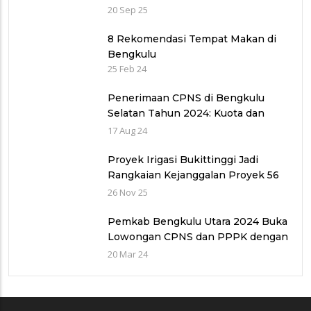
Maigus Dan Sisakan Jalan 1000
20 Sep 25
lubang Masyarakat pinggiran Kota
8 Rekomendasi Tempat Makan di
Bengkulu
25 Feb 24
Penerimaan CPNS di Bengkulu
Selatan Tahun 2024: Kuota dan
Jadwal Pendaftaran
17 Aug 24
Proyek Irigasi Bukittinggi Jadi
Rangkaian Kejanggalan Proyek 56
Miliar di Bawah Wilayah Balai
26 Nov 25
Sungai V provinsi Sumatra Barat
(WBS)
Pemkab Bengkulu Utara 2024 Buka
Lowongan CPNS dan PPPK dengan
Jumlah Formasi yang Menurun
20 Mar 24