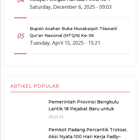
Saturday, December 6, 2025 - 09:03
Bupati Asahan Buka Musabaqoh Tilawatil
05
Qur'an Nasional (MTQN) Ke-56
Tuesday, April 15, 2025 - 15:21
ARTIKEL POPULAR
Pemerintah Provinsi Bengkulu
Lantik 18 Pejabat Baru untuk
Penyegaran Birokrasi dan
26 Jul 25
Peningkatan Pelayanan Publik
Pemkot Padang Percantik Trotoar,
Aksi Nyata 100 Hari Kerja Fadly–