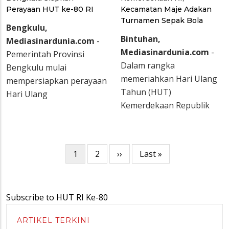
Perayaan HUT ke-80 RI
Kecamatan Maje Adakan
Turnamen Sepak Bola
Bengkulu,
Bintuhan,
Mediasinardunia.com
-
Mediasinardunia.com
-
Pemerintah Provinsi
Dalam rangka
Bengkulu mulai
memeriahkan Hari Ulang
mempersiapkan perayaan
Tahun (HUT)
Hari Ulang
Kemerdekaan Republik
Pagination
Current
1
Page
2
Next
››
Last
Last »
page
page
page
Subscribe to HUT RI Ke-80
ARTIKEL TERKINI