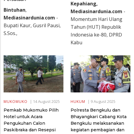
Kepahiang,
Bintuhan
,
Mediasinardunia.com
-
Mediasinardunia
.
com
-
Momentum Hari Ulang
Bupati Kaur, Gusril Pausi,
Tahun (HUT) Republik
S.Sos.,
Indonesia ke-80, DPRD
Kabu
|
14 August 2025
|
9 August 2025
MUKOMUKO
HUKUM
Pemkab Mukomuko Pilih
Polresta Bengkulu dan
Hotel untuk Acara
Bhayangkari Cabang Kota
Pengukuhan Calon
Bengkulu melaksanakan
Paskibraka dan Resepsi
kegiatan pembagian dan