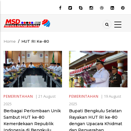
Skip
to
main
content
Home
/
HUT RI Ke-80
Breadcrumb
|
21 August
|
19 August
PEMERINTAHAN
PEMERINTAHAN
2025
2025
Berbagai Perlombaan Unik
Bupati Bengkulu Selatan
Sambut HUT ke-80
Rayakan HUT RI ke-80
Kemerdekaan Republik
dengan Upacara Khidmat
Indonesia di Bengkulu
dan Penyerahan