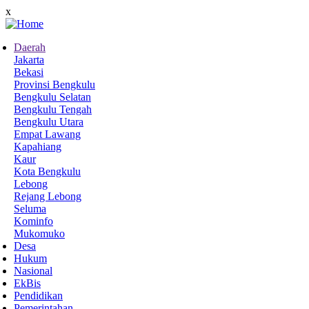
Skip
x
to
main
Daerah
content
Jakarta
Main
Bekasi
navigation
Provinsi Bengkulu
Bengkulu Selatan
Bengkulu Tengah
Bengkulu Utara
Empat Lawang
Kapahiang
Kaur
Kota Bengkulu
Lebong
Rejang Lebong
Seluma
Kominfo
Mukomuko
Desa
Hukum
Nasional
EkBis
Pendidikan
Pemerintahan