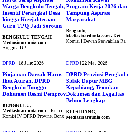
Warga Bengkulu Tengah,
Program Kerja 2026 dan
Insentif Perangkat Desa
Tampung Aspirasi
hingga Kesejahteraan
Masyarakat
Guru TPQ Jadi Sorotan
Bengkulu
,
Mediasinardunia
.
com
- Ketua
BENGKULU
TENGAH
,
Komisi I Dewan Perwakilan Ra
Mediasinardunia
.
com
–
Anggota DP
DPRD
|
18 June 2026
DPRD
|
22 May 2026
Pinjaman Daerah Harus
DPRD Provinsi Bengkulu
Ikut Aturan, DPRD
Sidak Dapur MBG
Bengkulu Tunggu
Kepahiang, Temukan
Dokumen Resmi Pemprov
Dokumen dan Legalitas
Belum Lengkap
BENGKULU
,
Mediasinardunia
.
com
– Ketua
KEPAHIANG
,
Komisi IV DPRD Provinsi Beng
Mediasinardunia
com
.