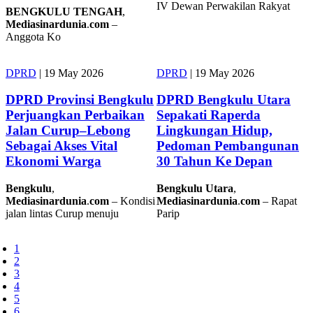
IV Dewan Perwakilan Rakyat
BENGKULU
TENGAH
,
Mediasinardunia
.
com
–
Anggota Ko
DPRD
|
19 May 2026
DPRD
|
19 May 2026
DPRD Provinsi Bengkulu
DPRD Bengkulu Utara
Perjuangkan Perbaikan
Sepakati Raperda
Jalan Curup–Lebong
Lingkungan Hidup,
Sebagai Akses Vital
Pedoman Pembangunan
Ekonomi Warga
30 Tahun Ke Depan
Bengkulu
,
Bengkulu
Utara
,
Mediasinardunia
.
com
– Kondisi
Mediasinardunia
.
com
– Rapat
jalan lintas Curup menuju
Parip
Current
1
page
Page
2
Pagination
Page
3
Page
4
Page
5
Page
6