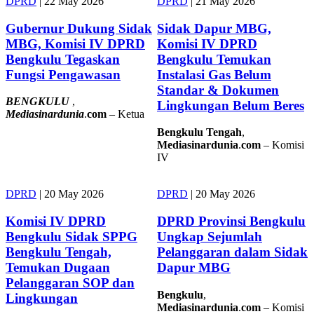
DPRD
|
22 May 2026
DPRD
|
21 May 2026
Gubernur Dukung Sidak
Sidak Dapur MBG,
MBG, Komisi IV DPRD
Komisi IV DPRD
Bengkulu Tegaskan
Bengkulu Temukan
Fungsi Pengawasan
Instalasi Gas Belum
Standar & Dokumen
BENGKULU
,
Lingkungan Belum Beres
Mediasinardunia
.
com
– Ketua
Bengkulu
Tengah
,
Mediasinardunia
.
com
– Komisi
IV
DPRD
|
20 May 2026
DPRD
|
20 May 2026
Komisi IV DPRD
DPRD Provinsi Bengkulu
Bengkulu Sidak SPPG
Ungkap Sejumlah
Bengkulu Tengah,
Pelanggaran dalam Sidak
Temukan Dugaan
Dapur MBG
Pelanggaran SOP dan
Bengkulu
,
Lingkungan
Mediasinardunia
.
com
– Komisi