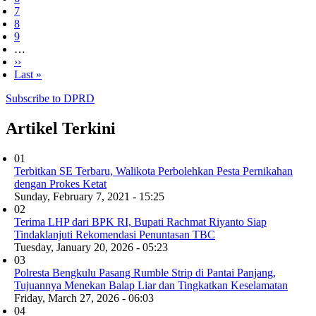
Page
7
Page
8
Page
9
…
Next
››
page
Last
Last »
page
Subscribe to DPRD
Artikel Terkini
01
Terbitkan SE Terbaru, Walikota Perbolehkan Pesta Pernikahan
dengan Prokes Ketat
Sunday, February 7, 2021 - 15:25
02
Terima LHP dari BPK RI, Bupati Rachmat Riyanto Siap
Tindaklanjuti Rekomendasi Penuntasan TBC
Tuesday, January 20, 2026 - 05:23
03
Polresta Bengkulu Pasang Rumble Strip di Pantai Panjang,
Tujuannya Menekan Balap Liar dan Tingkatkan Keselamatan
Friday, March 27, 2026 - 06:03
04