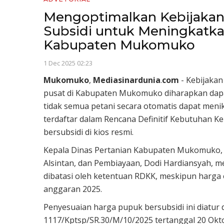
Mengoptimalkan Kebijaka
Subsidi untuk Meningkatkan
Kabupaten Mukomuko
1 Dec 2025 02:23
Mukomuko
,
Mediasinardunia
.
com
- Kebijaka
pusat di Kabupaten Mukomuko diharapkan dapa
tidak semua petani secara otomatis dapat meni
terdaftar dalam Rencana Definitif Kebutuhan 
bersubsidi di kios resmi.
Kepala Dinas Pertanian Kabupaten Mukomuko, Pit
Alsintan, dan Pembiayaan, Dodi Hardiansyah, 
dibatasi oleh ketentuan RDKK, meskipun harga 
anggaran 2025.
Penyesuaian harga pupuk bersubsidi ini diatu
1117/Kptsp/SR.30/M/10/2025 tertanggal 20 Okt