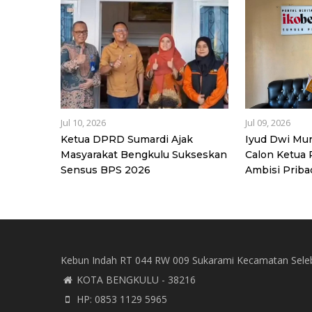
Jul 10, 2026
Jul 09, 2026
Ketua DPRD Sumardi Ajak
Iyud Dwi Mur
Masyarakat Bengkulu Sukseskan
Calon Ketua
Sensus BPS 2026
Ambisi Priba
Kebun Indah RT 044 RW 009 Sukarami Kecamatan Sele
KOTA BENGKULU - 38216
HP: 0853 1129 5965