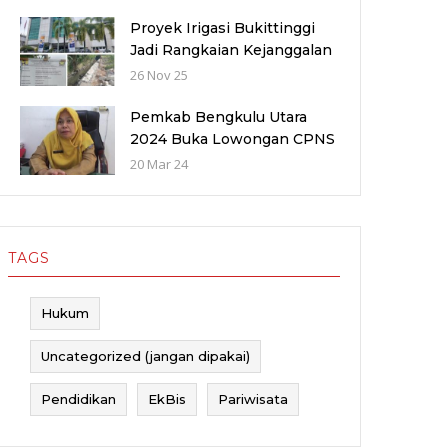
Pendaftaran
Proyek Irigasi Bukittinggi
Jadi Rangkaian Kejanggalan
Proyek 56 Miliar di Bawah
26 Nov 25
Wilayah Balai Sungai V
provinsi Sumatra Barat
Pemkab Bengkulu Utara
(WBS)
2024 Buka Lowongan CPNS
dan PPPK dengan Jumlah
20 Mar 24
Formasi yang Menurun
TAGS
Hukum
Uncategorized (jangan dipakai)
Pendidikan
EkBis
Pariwisata