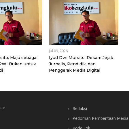
Jul 09, 2026
sito: Maju sebagai
Iyud Dwi Mursito: Rekam Jejak
 PWI Bukan untuk
Jurnalis, Pendidik, dan
di
Penggerak Media Digital
bar
Redaksi
Pedoman Pemberitaan Media 
Kode Etik