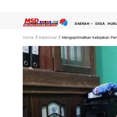
Skip
to
main
MAIN
content
DAERAH
DESA
HUK
NAVIGATION
Home
/
Advetorial
/
Mengoptimalkan Kebijakan Pen
Breadcrumb