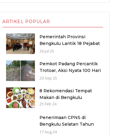
ARTIKEL POPULAR
Pemerintah Provinsi
Bengkulu Lantik 18 Pejabat
Baru untuk Penyegaran
26 Jul 25
Birokrasi dan Peningkatan
Pelayanan Publik
Pemkot Padang Percantik
Trotoar, Aksi Nyata 100 Hari
Kerja Fadly–Maigus Dan
20 Sep 25
Sisakan Jalan 1000 lubang
Masyarakat pinggiran Kota
8 Rekomendasi Tempat
Makan di Bengkulu
25 Feb 24
Penerimaan CPNS di
Bengkulu Selatan Tahun
2024: Kuota dan Jadwal
17 Aug 24