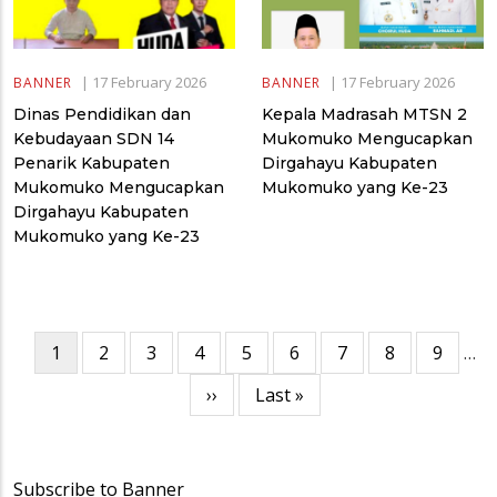
|
17 February 2026
|
17 February 2026
BANNER
BANNER
Dinas Pendidikan dan
Kepala Madrasah MTSN 2
Kebudayaan SDN 14
Mukomuko Mengucapkan
Penarik Kabupaten
Dirgahayu Kabupaten
Mukomuko Mengucapkan
Mukomuko yang Ke-23
Dirgahayu Kabupaten
Mukomuko yang Ke-23
Pagination
Current
1
Page
2
Page
3
Page
4
Page
5
Page
6
Page
7
Page
8
Page
9
…
page
Next
››
Last
Last »
page
page
Subscribe to Banner