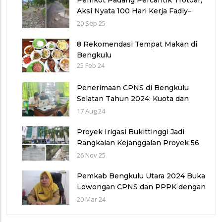
Aksi Nyata 100 Hari Kerja Fadly–
Maigus Dan Sisakan Jalan 1000
20 Sep 25
lubang Masyarakat pinggiran Kota
8 Rekomendasi Tempat Makan di
Bengkulu
25 Feb 24
Penerimaan CPNS di Bengkulu
Selatan Tahun 2024: Kuota dan
Jadwal Pendaftaran
17 Aug 24
Proyek Irigasi Bukittinggi Jadi
Rangkaian Kejanggalan Proyek 56
Miliar di Bawah Wilayah Balai
26 Nov 25
Sungai V provinsi Sumatra Barat
(WBS)
Pemkab Bengkulu Utara 2024 Buka
Lowongan CPNS dan PPPK dengan
Jumlah Formasi yang Menurun
20 Mar 24