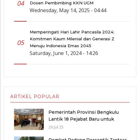
04
Dosen Pembimbing KKN UGM
Wednesday, May 14, 2025 - 04:44
Memperingati Hari Lahir Pancasila 2024:
Komitmen Kaum Milenial dan Generasi Z
05
Menuju Indonesia Emas 2045
Saturday, June 1, 2024 - 14:26
ARTIKEL POPULAR
Pemerintah Provinsi Bengkulu
Lantik 18 Pejabat Baru untuk
Penyegaran Birokrasi dan
26 Jul 25
Peningkatan Pelayanan Publik
Pemkot Padang Percantik Trotoar,