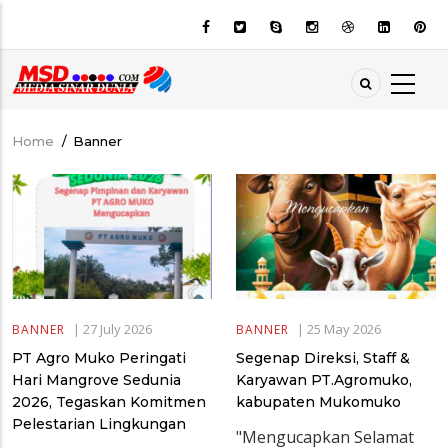
Skip
to
main
content
Home
/
Banner
Breadcrumb
|
27 July 2026
|
25 May 2026
BANNER
BANNER
PT Agro Muko Peringati
Segenap Direksi, Staff &
Hari Mangrove Sedunia
Karyawan PT.Agromuko,
2026, Tegaskan Komitmen
kabupaten Mukomuko
Pelestarian Lingkungan
"Mengucapkan Selamat