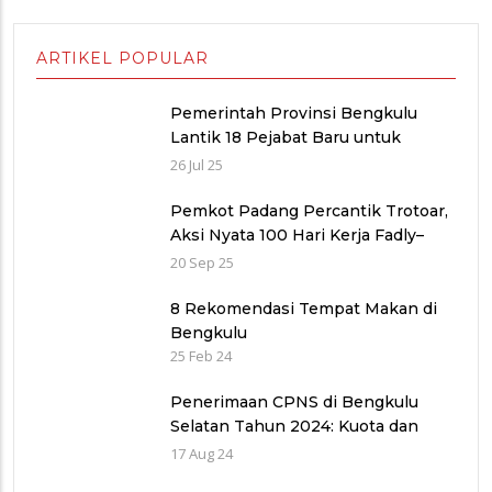
ARTIKEL POPULAR
Pemerintah Provinsi Bengkulu
Lantik 18 Pejabat Baru untuk
Penyegaran Birokrasi dan
26 Jul 25
Peningkatan Pelayanan Publik
Pemkot Padang Percantik Trotoar,
Aksi Nyata 100 Hari Kerja Fadly–
Maigus Dan Sisakan Jalan 1000
20 Sep 25
lubang Masyarakat pinggiran Kota
8 Rekomendasi Tempat Makan di
Bengkulu
25 Feb 24
Penerimaan CPNS di Bengkulu
Selatan Tahun 2024: Kuota dan
Jadwal Pendaftaran
17 Aug 24