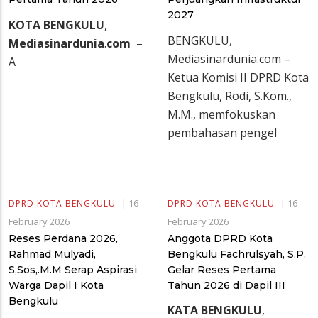
2027
KOTA
BENGKULU
,
BENGKULU,
Mediasinardunia
.
com
–
Mediasinardunia.com –
A
Ketua Komisi II DPRD Kota
Bengkulu, Rodi, S.Kom.,
M.M., memfokuskan
pembahasan pengel
|
16
|
16
DPRD KOTA BENGKULU
DPRD KOTA BENGKULU
February 2026
February 2026
Reses Perdana 2026,
Anggota DPRD Kota
Rahmad Mulyadi,
Bengkulu Fachrulsyah, S.P.
S,Sos,.M.M Serap Aspirasi
Gelar Reses Pertama
Warga Dapil I Kota
Tahun 2026 di Dapil III
Bengkulu
KATA BENGKULU
,