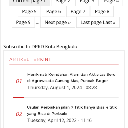
Current page
1
Page
2
Page
3
Page
4
Page
5
Page
6
Page
7
Page
8
Page
9
…
Next page
››
Last page
Last »
Subscribe to DPRD Kota Bengkulu
ARTIKEL TERKINI
Menikmati Keindahan Alam dan Aktivitas Seru
01
di Agrowisata Gunung Mas, Puncak Bogor
Thursday, August 1, 2024 - 08:28
Usulan Perbaikan jalan 7 Titik hanya Bisa 4 titik
02
yang Bisa di Perbaiki
Tuesday, April 12, 2022 - 11:16