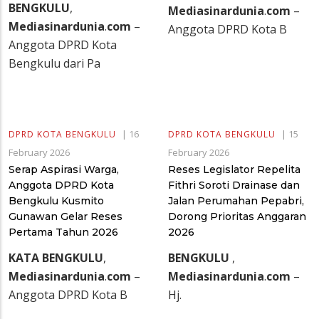
BENGKULU
,
Mediasinardunia
.
com
–
Mediasinardunia
.
com
–
Anggota DPRD Kota B
Anggota DPRD Kota
Bengkulu dari Pa
|
16
|
15
DPRD KOTA BENGKULU
DPRD KOTA BENGKULU
February 2026
February 2026
Serap Aspirasi Warga,
Reses Legislator Repelita
Anggota DPRD Kota
Fithri Soroti Drainase dan
Bengkulu Kusmito
Jalan Perumahan Pepabri,
Gunawan Gelar Reses
Dorong Prioritas Anggaran
Pertama Tahun 2026
2026
KATA BENGKULU
,
BENGKULU
,
Mediasinardunia
.
com
–
Mediasinardunia
.
com
–
Anggota DPRD Kota B
Hj.