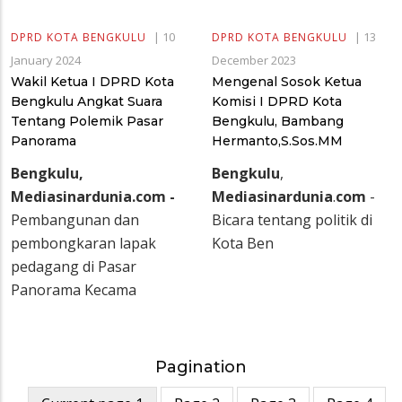
|
10
|
13
DPRD KOTA BENGKULU
DPRD KOTA BENGKULU
January 2024
December 2023
Wakil Ketua I DPRD Kota
Mengenal Sosok Ketua
Bengkulu Angkat Suara
Komisi I DPRD Kota
Tentang Polemik Pasar
Bengkulu, Bambang
Panorama
Hermanto,S.Sos.MM
Bengkulu,
Bengkulu
,
Mediasinardunia.com -
Mediasinardunia
.
com
-
Pembangunan dan
Bicara tentang politik di
pembongkaran lapak
Kota Ben
pedagang di Pasar
Panorama Kecama
Pagination