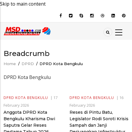
Skip to main content
Breadcrumb
Home
/
DPRD
/
DPRD Kota Bengkulu
DPRD Kota Bengkulu
|
17
|
16
DPRD KOTA BENGKULU
DPRD KOTA BENGKULU
February 2026
February 2026
Anggota DPRD Kota
Reses di Pintu Batu,
Bengkulu Kharisma Dwi
Legislator Rodi Soroti Krisis
Saputra Gelar Reses
Sampah dan Janji
Pertama Tahun 2026
Perjuangkan Infrastruktur