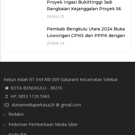
Proyek Irigasi Bukittinggi Jadi
Rangkaian Kejanggalan Proyek 56
Miliar di Bawah Wilayah Balai
26 Nov 25
Sungai V provinsi Sumatra Barat
(WBS)
Pemkab Bengkulu Utara 2024 Buka
Lowongan CPNS dan PPPK dengan
Jumlah Formasi yang Menurun
20 Mar 24
Kebun Indah RT 044 RW 009 Sukarami Kecamatan Selebar
KOTA BENGKULU - 38216
HP: 0853 1129 5965
duniamediaperkasa29 @ gmail.com
Redaksi
Pedoman Pemberitaan Media Siber
Kode Etik