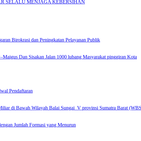
GAR SELALU MENJAGA KEBERSIHAN
garan Birokrasi dan Peningkatan Pelayanan Publik
ly–Maigus Dan Sisakan Jalan 1000 lubang Masyarakat pinggiran Kota
wal Pendaftaran
 Miliar di Bawah Wilayah Balai Sungai V provinsi Sumatra Barat (WB
engan Jumlah Formasi yang Menurun