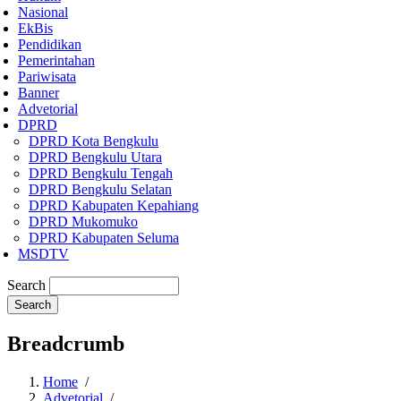
Nasional
EkBis
Pendidikan
Pemerintahan
Pariwisata
Banner
Advetorial
DPRD
DPRD Kota Bengkulu
DPRD Bengkulu Utara
DPRD Bengkulu Tengah
DPRD Bengkulu Selatan
DPRD Kabupaten Kepahiang
DPRD Mukomuko
DPRD Kabupaten Seluma
MSDTV
Search
Breadcrumb
Home
/
Advetorial
/