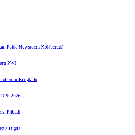
kan Pokja Newsroom Kolaboratif
aru PWI
 Gubernur Bengkulu
s BPS 2026
si Pribadi
dia Digital