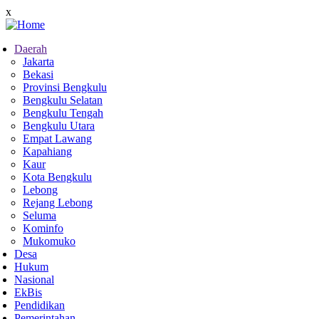
Skip
x
to
main
Daerah
content
Jakarta
Main
Bekasi
navigation
Provinsi Bengkulu
Bengkulu Selatan
Bengkulu Tengah
Bengkulu Utara
Empat Lawang
Kapahiang
Kaur
Kota Bengkulu
Lebong
Rejang Lebong
Seluma
Kominfo
Mukomuko
Desa
Hukum
Nasional
EkBis
Pendidikan
Pemerintahan