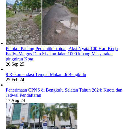
Pemkot Padang Percantik Trotoar, Aksi Nyata 100 Hari Kerja
Fadly–Maigus Dan Sisakan Jalan 1000 lubang Masyarakat
pinggiran Kota
20 Sep 25
8 Rekomendasi Tempat Makan di Bengkulu
25 Feb 24
Penerimaan CPNS di Bengkulu Selatan Tahun 2024: Kuota dan
Jadwal Pendaftaran
17 Aug 24