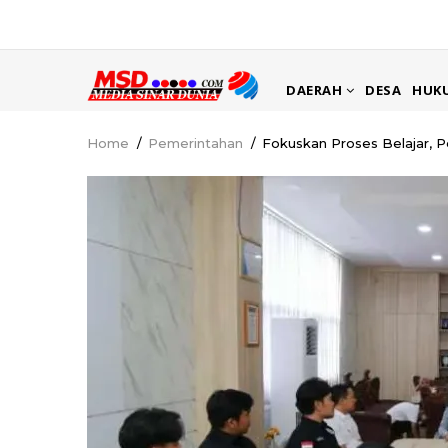
Skip
to
main
MAIN
content
DAERAH
DESA
HUK
NAVIGATION
Home
/
Pemerintahan
/
Fokuskan Proses Belajar, 
Breadcrumb