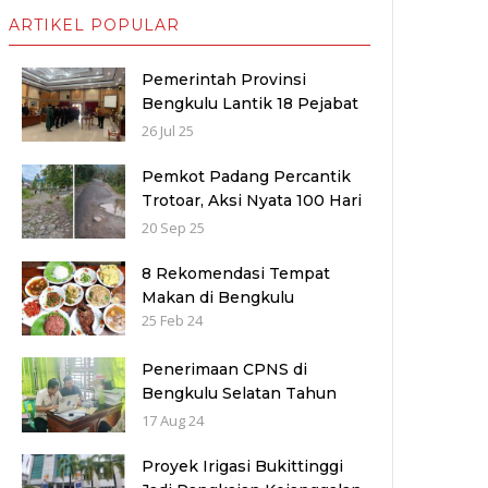
ARTIKEL POPULAR
Pemerintah Provinsi
Bengkulu Lantik 18 Pejabat
Baru untuk Penyegaran
26 Jul 25
Birokrasi dan Peningkatan
Pelayanan Publik
Pemkot Padang Percantik
Trotoar, Aksi Nyata 100 Hari
Kerja Fadly–Maigus Dan
20 Sep 25
Sisakan Jalan 1000 lubang
Masyarakat pinggiran Kota
8 Rekomendasi Tempat
Makan di Bengkulu
25 Feb 24
Penerimaan CPNS di
Bengkulu Selatan Tahun
2024: Kuota dan Jadwal
17 Aug 24
Pendaftaran
Proyek Irigasi Bukittinggi