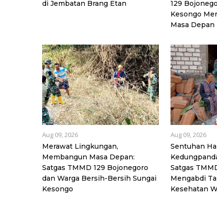
di Jembatan Brang Etan
129 Bojoneg
Kesongo Men
Masa Depan
Aug 09, 2026
Aug 09, 2026
Merawat Lingkungan,
Sentuhan Ha
Membangun Masa Depan:
Kedungpanda
Satgas TMMD 129 Bojonegoro
Satgas TMMD
dan Warga Bersih-Bersih Sungai
Mengabdi Ta
Kesongo
Kesehatan W