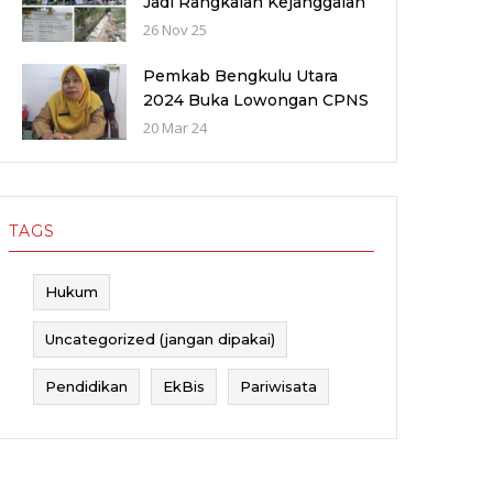
Jadi Rangkaian Kejanggalan
Proyek 56 Miliar di Bawah
26 Nov 25
Wilayah Balai Sungai V
provinsi Sumatra Barat
Pemkab Bengkulu Utara
(WBS)
2024 Buka Lowongan CPNS
dan PPPK dengan Jumlah
20 Mar 24
Formasi yang Menurun
TAGS
Hukum
Uncategorized (jangan dipakai)
Pendidikan
EkBis
Pariwisata