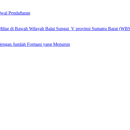
wal Pendaftaran
 Miliar di Bawah Wilayah Balai Sungai V provinsi Sumatra Barat (WB
engan Jumlah Formasi yang Menurun