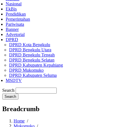
Nasional
EkBis
Pendidikan
Pemerintahan
Pariwisata
Banner
Advetorial
DPRD
DPRD Kota Bengkulu
DPRD Bengkulu Utara
DPRD Bengkulu Tengah
DPRD Bengkulu Selatan
DPRD Kabupaten Kepahiang
DPRD Mukomuko
DPRD Kabupaten Seluma
MSDTV
Search
Breadcrumb
Home
/
Mukomuko
/