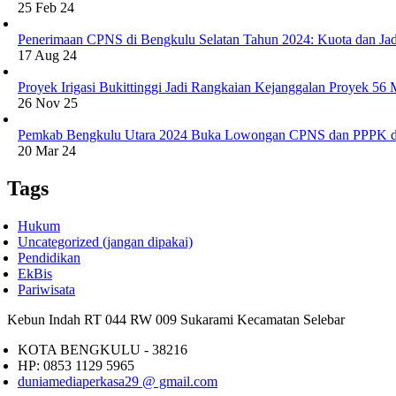
25 Feb 24
Penerimaan CPNS di Bengkulu Selatan Tahun 2024: Kuota dan Jad
17 Aug 24
Proyek Irigasi Bukittinggi Jadi Rangkaian Kejanggalan Proyek 56
26 Nov 25
Pemkab Bengkulu Utara 2024 Buka Lowongan CPNS dan PPPK d
20 Mar 24
Tags
Hukum
Uncategorized (jangan dipakai)
Pendidikan
EkBis
Pariwisata
Kebun Indah RT 044 RW 009 Sukarami Kecamatan Selebar
KOTA BENGKULU - 38216
HP: 0853 1129 5965
duniamediaperkasa29 @ gmail.com