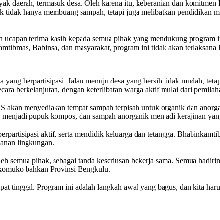
ak daerah, termasuk desa. Oleh karena itu, keberanian dan komitmen
tidak hanya membuang sampah, tetapi juga melibatkan pendidikan ma
an ucapan terima kasih kepada semua pihak yang mendukung program i
ibmas, Babinsa, dan masyarakat, program ini tidak akan terlaksana l
ang berpartisipasi. Jalan menuju desa yang bersih tidak mudah, tetapi 
ra berkelanjutan, dengan keterlibatan warga aktif mulai dari pemila
S akan menyediakan tempat sampah terpisah untuk organik dan anorgan
 menjadi pupuk kompos, dan sampah anorganik menjadi kerajinan yang
rpartisipasi aktif, serta mendidik keluarga dan tetangga. Bhabinkam
anan lingkungan.
eh semua pihak, sebagai tanda keseriusan bekerja sama. Semua hadi
Mukomuko bahkan Provinsi Bengkulu.
t tinggal. Program ini adalah langkah awal yang bagus, dan kita haru