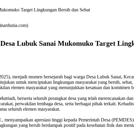
Mukomuko Target Lingkungan Bersih dan Sehat
inardunia.com)
 Desa Lubuk Sanai Mukomuko Target Lingk
 2025), menjadi momen bersejarah bagi warga Desa Lubuk Sanai, Kec
ujukan untuk menciptakan lingkungan masyarakat yang bersih, sehat, 
akilan elemen masyarakat yang menunjukkan kesatuan dan komitmen b
Mutriadi, berserta seluruh perangkat desa yang telah merencanakan d
rakat, perwakilan lembaga desa, serta berbagai pihak terkait. Kehad
ama seluruh elemen masyarakat.
, menyampaikan apresiasi tinggi kepada Pemerintah Desa (PEMDES) L
ingkungan yang bersih berdampak positif pada kesehatan fisik dan ment