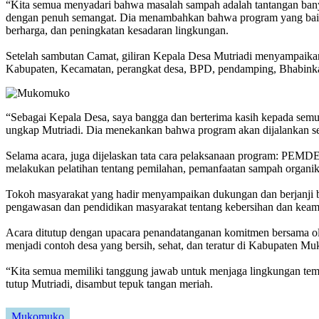
“Kita semua menyadari bahwa masalah sampah adalah tantangan bany
dengan penuh semangat. Dia menambahkan bahwa program yang baik 
berharga, dan peningkatan kesadaran lingkungan.
Setelah sambutan Camat, giliran Kepala Desa Mutriadi menyampaik
Kabupaten, Kecamatan, perangkat desa, BPD, pendamping, Bhabinkamt
“Sebagai Kepala Desa, saya bangga dan berterima kasih kepada semua y
ungkap Mutriadi. Dia menekankan bahwa program akan dijalankan seca
Selama acara, juga dijelaskan tata cara pelaksanaan program: PEMDE
melakukan pelatihan tentang pemilahan, pemanfaatan sampah organik
Tokoh masyarakat yang hadir menyampaikan dukungan dan berjanji be
pengawasan dan pendidikan masyarakat tentang kebersihan dan keam
Acara ditutup dengan upacara penandatanganan komitmen bersama ol
menjadi contoh desa yang bersih, sehat, dan teratur di Kabupaten 
“Kita semua memiliki tanggung jawab untuk menjaga lingkungan tempa
tutup Mutriadi, disambut tepuk tangan meriah.
Mukomuko