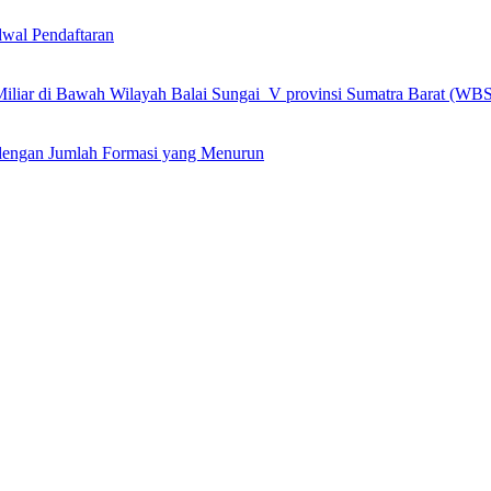
wal Pendaftaran
 Miliar di Bawah Wilayah Balai Sungai V provinsi Sumatra Barat (WB
engan Jumlah Formasi yang Menurun