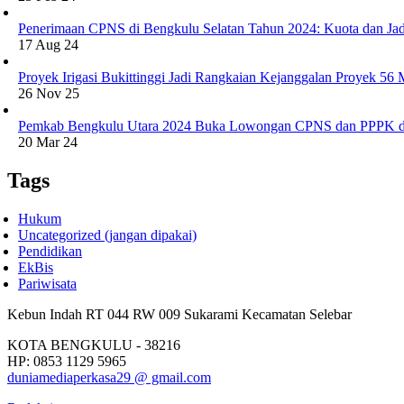
Penerimaan CPNS di Bengkulu Selatan Tahun 2024: Kuota dan Jad
17 Aug 24
Proyek Irigasi Bukittinggi Jadi Rangkaian Kejanggalan Proyek 56
26 Nov 25
Pemkab Bengkulu Utara 2024 Buka Lowongan CPNS dan PPPK d
20 Mar 24
Tags
Hukum
Uncategorized (jangan dipakai)
Pendidikan
EkBis
Pariwisata
Kebun Indah RT 044 RW 009 Sukarami Kecamatan Selebar
KOTA BENGKULU - 38216
HP: 0853 1129 5965
duniamediaperkasa29 @ gmail.com