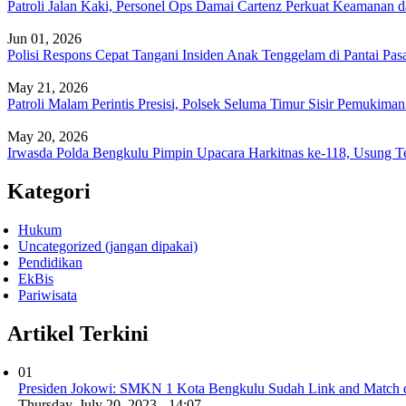
Patroli Jalan Kaki, Personel Ops Damai Cartenz Perkuat Keamanan 
Jun 01, 2026
Polisi Respons Cepat Tangani Insiden Anak Tenggelam di Pantai Pa
May 21, 2026
Patroli Malam Perintis Presisi, Polsek Seluma Timur Sisir Pemukim
May 20, 2026
Irwasda Polda Bengkulu Pimpin Upacara Harkitnas ke-118, Usung 
Kategori
Hukum
Uncategorized (jangan dipakai)
Pendidikan
EkBis
Pariwisata
Artikel Terkini
01
Presiden Jokowi: SMKN 1 Kota Bengkulu Sudah Link and Match d
Thursday, July 20, 2023 - 14:07