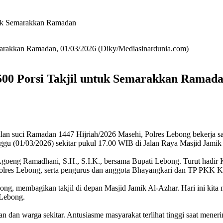
tuk Semarakkan Ramadan
marakkan Ramadan, 01/03/2026 (Diky/Mediasinardunia.com)
00 Porsi Takjil untuk Semarakkan Ramad
n suci Ramadan 1447 Hijriah/2026 Masehi, Polres Lebong bekerja s
nggu (01/03/2026) sekitar pukul 17.00 WIB di Jalan Raya Masjid Jam
 Agoeng Ramadhani, S.H., S.I.K., bersama Bupati Lebong. Turut had
lres Lebong, serta pengurus dan anggota Bhayangkari dan TP PKK 
ong, membagikan takjil di depan Masjid Jamik Al-Azhar. Hari ini kit
 Lebong.
 dan warga sekitar. Antusiasme masyarakat terlihat tinggi saat menerim