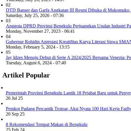
02
DTD Banser dan Garfa Angkatan III Resmi Dibuka di Mukomuko, C
Saturday, July 25, 2026 - 07:36
03
Anggota DPRD Provinsi Bengkulu Perjuangkan Usulan Industri Par
Monday, November 27, 2023 - 06:41
04
Gubernur Rohidin Apresiasi Kreatifitas Karya Literasi Siswa SMA
Monday, February 5, 2024 - 13:15
05
Jay Idzes Menuju Debut di Serie A 2024/2025 Bersama Venezia: P
Tuesday, August 6, 2024 - 07:40
Artikel Popular
Pemerintah Provinsi Bengkulu Lantik 18 Pejabat Baru untuk Penye
26 Jul 25
Pemkot Padang Percantik Trotoar, Aksi Nyata 100 Hari Kerja Fad
20 Sep 25
8 Rekomendasi Tempat Makan di Bengkulu
25 Feb 24