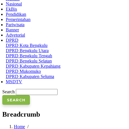
Nasional
EkBis
Pendidikan
Pemerintahan
Pariwisata
Banner
Advetorial
DPRD
DPRD Kota Bengkulu
DPRD Bengkulu Utara
DPRD Bengkulu Tengah
DPRD Bengkulu Selatan
DPRD Kabupaten Kepahiang
DPRD Mukomuko
DPRD Kabupaten Seluma
MSDTV
Search
Breadcrumb
Home
/