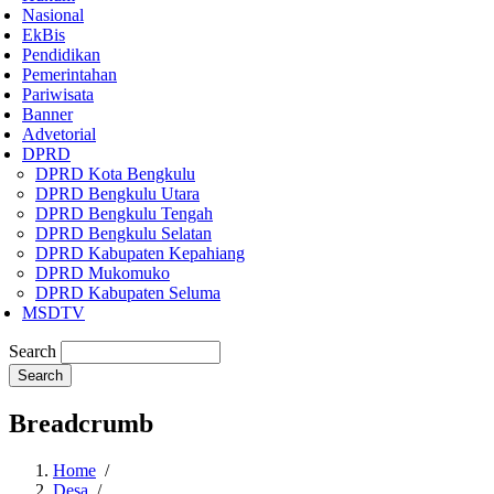
Nasional
EkBis
Pendidikan
Pemerintahan
Pariwisata
Banner
Advetorial
DPRD
DPRD Kota Bengkulu
DPRD Bengkulu Utara
DPRD Bengkulu Tengah
DPRD Bengkulu Selatan
DPRD Kabupaten Kepahiang
DPRD Mukomuko
DPRD Kabupaten Seluma
MSDTV
Search
Breadcrumb
Home
/
Desa
/