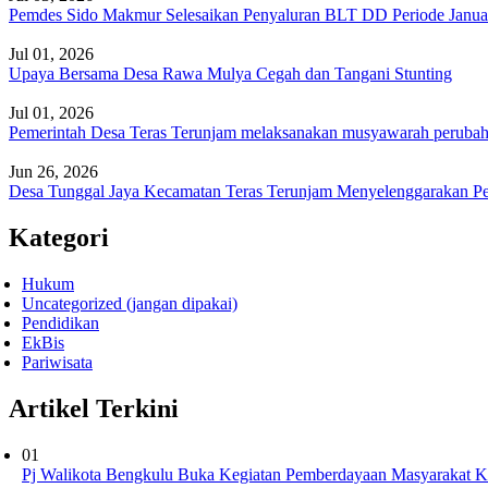
Pemdes Sido Makmur Selesaikan Penyaluran BLT DD Periode Januar
Jul 01, 2026
Upaya Bersama Desa Rawa Mulya Cegah dan Tangani Stunting
Jul 01, 2026
Pemerintah Desa Teras Terunjam melaksanakan musyawarah peruba
Jun 26, 2026
Desa Tunggal Jaya Kecamatan Teras Terunjam Menyelenggarakan Per
Kategori
Hukum
Uncategorized (jangan dipakai)
Pendidikan
EkBis
Pariwisata
Artikel Terkini
01
Pj Walikota Bengkulu Buka Kegiatan Pemberdayaan Masyarakat Ke