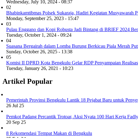
Wednesday, July 10, 2024 - 08:37
02
Bhabinkamtibmas Polsek Sukaraja, Hadiri Kegiatan Musyawarah 
Monday, September 25, 2023 - 15:47
03
Pulau Enggano dan Kopi Robusta Jadi Bintang di BRIEF 2024 Be
Tuesday, October 1, 2024 - 09:24
04
Suasana Bergairah dalam Lomba Burung Berkicau Piala Merah Pu
Sunday, October 26, 2025 - 13:38
05
Komisi II DPRD Kota Bengkulu Gelar RDP Penyampaian Realisas
Tuesday, January 26, 2021 - 10:23
Artikel Popular
Pemerintah Provinsi Bengkulu Lantik 18 Pejabat Baru untuk Penye
26 Jul 25
Pemkot Padang Percantik Trotoar, Aksi Nyata 100 Hari Kerja Fad
20 Sep 25
8 Rekomendasi Tempat Makan di Bengkulu