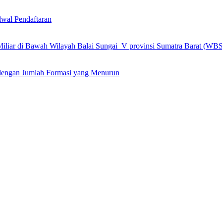
wal Pendaftaran
 Miliar di Bawah Wilayah Balai Sungai V provinsi Sumatra Barat (WB
engan Jumlah Formasi yang Menurun