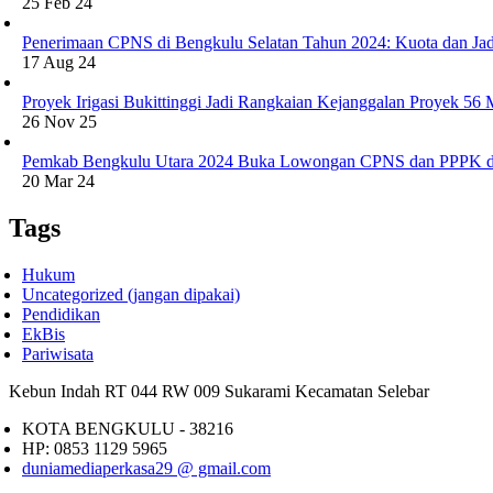
25 Feb 24
Penerimaan CPNS di Bengkulu Selatan Tahun 2024: Kuota dan Jad
17 Aug 24
Proyek Irigasi Bukittinggi Jadi Rangkaian Kejanggalan Proyek 56
26 Nov 25
Pemkab Bengkulu Utara 2024 Buka Lowongan CPNS dan PPPK d
20 Mar 24
Tags
Hukum
Uncategorized (jangan dipakai)
Pendidikan
EkBis
Pariwisata
Kebun Indah RT 044 RW 009 Sukarami Kecamatan Selebar
KOTA BENGKULU - 38216
HP: 0853 1129 5965
duniamediaperkasa29 @ gmail.com