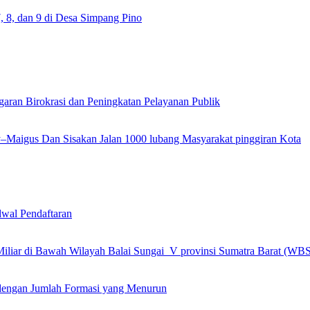
 8, dan 9 di Desa Simpang Pino
garan Birokrasi dan Peningkatan Pelayanan Publik
ly–Maigus Dan Sisakan Jalan 1000 lubang Masyarakat pinggiran Kota
wal Pendaftaran
 Miliar di Bawah Wilayah Balai Sungai V provinsi Sumatra Barat (WB
engan Jumlah Formasi yang Menurun