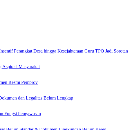
Insentif Perangkat Desa hingga Kesejahteraan Guru TPQ Jadi Sorotan
 Aspirasi Masyarakat
umen Resmi Pemprov
okumen dan Legalitas Belum Lengkap
n Fungsi Pengawasan
Gas Belum Standar & Dokumen Lingkungan Belum Beres