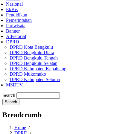
Nasional
EkBis
Pendidikan
Pemerintahan
Pariwisata
Banner
Advetorial
DPRD
DPRD Kota Bengkulu
DPRD Bengkulu Utara
DPRD Bengkulu Tengah
DPRD Bengkulu Selatan
DPRD Kabupaten Kepahiang
DPRD Mukomuko
DPRD Kabupaten Seluma
MSDTV
Search
Breadcrumb
Home
/
DPRD
/