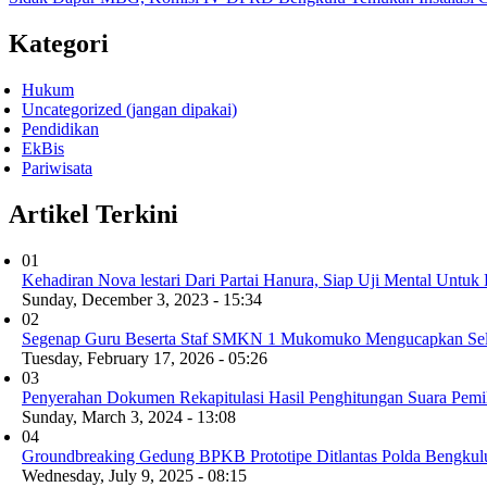
Kategori
Hukum
Uncategorized (jangan dipakai)
Pendidikan
EkBis
Pariwisata
Artikel Terkini
01
Kehadiran Nova lestari Dari Partai Hanura, Siap Uji Mental Untuk
Sunday, December 3, 2023 - 15:34
02
Segenap Guru Beserta Staf SMKN 1 Mukomuko Mengucapkan Se
Tuesday, February 17, 2026 - 05:26
03
Penyerahan Dokumen Rekapitulasi Hasil Penghitungan Suara Pem
Sunday, March 3, 2024 - 13:08
04
Groundbreaking Gedung BPKB Prototipe Ditlantas Polda Bengkulu
Wednesday, July 9, 2025 - 08:15