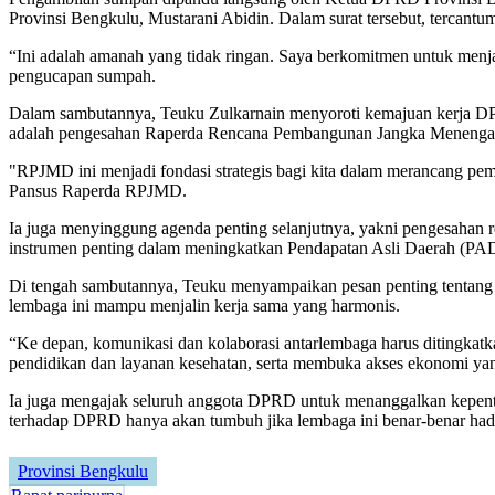
Provinsi Bengkulu, Mustarani Abidin. Dalam surat tersebut, terca
“Ini adalah amanah yang tidak ringan. Saya berkomitmen untuk menj
pengucapan sumpah.
Dalam sambutannya, Teuku Zulkarnain menyoroti kemajuan kerja DPRD
adalah pengesahan Raperda Rencana Pembangunan Jangka Menengah 
"RPJMD ini menjadi fondasi strategis bagi kita dalam merancang pem
Pansus Raperda RPJMD.
Ia juga menyinggung agenda penting selanjutnya, yakni pengesahan 
instrumen penting dalam meningkatkan Pendapatan Asli Daerah (PAD) 
Di tengah sambutannya, Teuku menyampaikan pesan penting tentang sine
lembaga ini mampu menjalin kerja sama yang harmonis.
“Ke depan, komunikasi dan kolaborasi antarlembaga harus ditingkatk
pendidikan dan layanan kesehatan, serta membuka akses ekonomi yang
Ia juga mengajak seluruh anggota DPRD untuk menanggalkan kepenti
terhadap DPRD hanya akan tumbuh jika lembaga ini benar-benar hadir
Provinsi Bengkulu