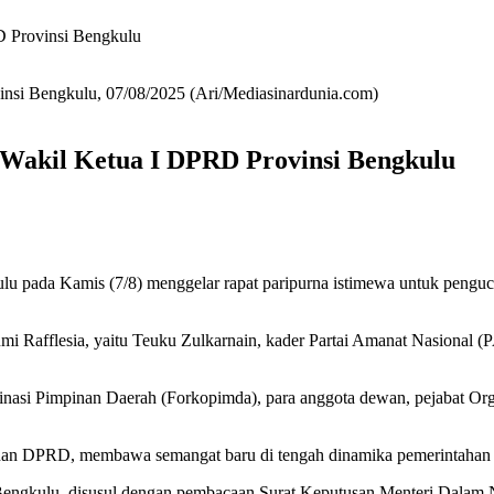
D Provinsi Bengkulu
nsi Bengkulu, 07/08/2025 (Ari/Mediasinardunia.com)
 Wakil Ketua I DPRD Provinsi Bengkulu
 pada Kamis (7/8) menggelar rapat paripurna istimewa untuk penguc
mi Rafflesia, yaitu Teuku Zulkarnain, kader Partai Amanat Nasional 
inasi Pimpinan Daerah (Forkopimda), para anggota dewan, pejabat Org
nan DPRD, membawa semangat baru di tengah dinamika pemerintahan 
ngkulu, disusul dengan pembacaan Surat Keputusan Menteri Dalam N