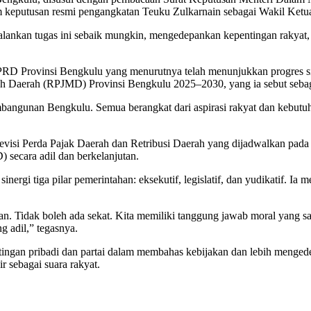
ntum keputusan resmi pengangkatan Teuku Zulkarnain sebagai Wakil Ke
alankan tugas ini sebaik mungkin, mengedepankan kepentingan rakyat, 
 Provinsi Bengkulu yang menurutnya telah menunjukkan progres signi
Daerah (RPJMD) Provinsi Bengkulu 2025–2030, yang ia sebut sebaga
bangunan Bengkulu. Semua berangkat dari aspirasi rakyat dan kebutuha
revisi Perda Pajak Daerah dan Retribusi Daerah yang dijadwalkan pada
secara adil dan berkelanjutan.
rgi tiga pilar pemerintahan: eksekutif, legislatif, dan yudikatif. Ia
an. Tidak boleh ada sekat. Kita memiliki tanggung jawab moral yang 
 adil,” tegasnya.
ngan pribadi dan partai dalam membahas kebijakan dan lebih menged
 sebagai suara rakyat.