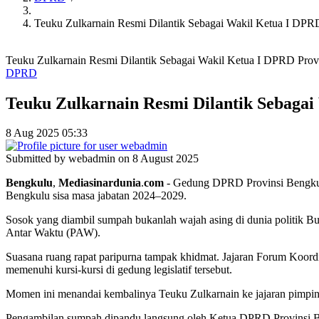
Teuku Zulkarnain Resmi Dilantik Sebagai Wakil Ketua I DPR
Teuku Zulkarnain Resmi Dilantik Sebagai Wakil Ketua I DPRD Provi
DPRD
Teuku Zulkarnain Resmi Dilantik Sebagai
8 Aug 2025 05:33
Submitted by
webadmin
on 8 August 2025
Bengkulu
,
Mediasinardunia
.
com
- Gedung DPRD Provinsi Bengkulu
Bengkulu sisa masa jabatan 2024–2029.
Sosok yang diambil sumpah bukanlah wajah asing di dunia politik Bu
Antar Waktu (PAW).
Suasana ruang rapat paripurna tampak khidmat. Jajaran Forum Koord
memenuhi kursi-kursi di gedung legislatif tersebut.
Momen ini menandai kembalinya Teuku Zulkarnain ke jajaran pimpi
Pengambilan sumpah dipandu langsung oleh Ketua DPRD Provinsi Be