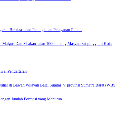
garan Birokrasi dan Peningkatan Pelayanan Publik
ly–Maigus Dan Sisakan Jalan 1000 lubang Masyarakat pinggiran Kota
wal Pendaftaran
 Miliar di Bawah Wilayah Balai Sungai V provinsi Sumatra Barat (WB
engan Jumlah Formasi yang Menurun