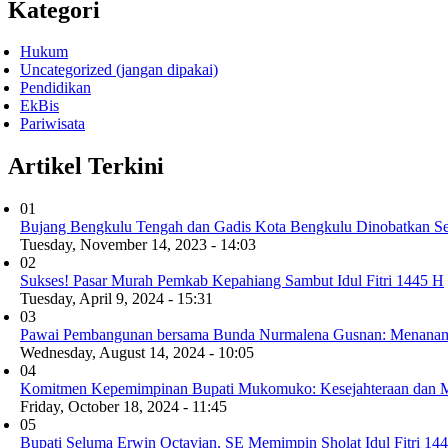
Kategori
Hukum
Uncategorized (jangan dipakai)
Pendidikan
EkBis
Pariwisata
Artikel Terkini
01
Bujang Bengkulu Tengah dan Gadis Kota Bengkulu Dinobatkan S
Tuesday, November 14, 2023 - 14:03
02
Sukses! Pasar Murah Pemkab Kepahiang Sambut Idul Fitri 1445 H
Tuesday, April 9, 2024 - 15:31
03
Pawai Pembangunan bersama Bunda Nurmalena Gusnan: Menanamka
Wednesday, August 14, 2024 - 10:05
04
Komitmen Kepemimpinan Bupati Mukomuko: Kesejahteraan dan M
Friday, October 18, 2024 - 11:45
05
Bupati Seluma Erwin Octavian, SE Memimpin Sholat Idul Fitri 144