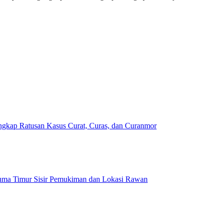
ngkap Ratusan Kasus Curat, Curas, dan Curanmor
Seluma Timur Sisir Pemukiman dan Lokasi Rawan