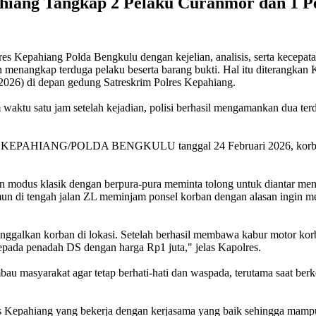
ahiang Tangkap 2 Pelaku Curanmor dan 1 
es Kepahiang Polda Bengkulu dengan kejelian, analisis, serta kecepata
menangkap terduga pelaku beserta barang bukti. Hal itu diterangkan K
/2026) di depan gedung Satreskrim Polres Kepahiang.
 waktu satu jam setelah kejadian, polisi berhasil mengamankan dua t
S KEPAHIANG/POLDA BENGKULU tanggal 24 Februari 2026, korban Eg
n modus klasik dengan berpura-pura meminta tolong untuk diantar me
 di tengah jalan ZL meminjam ponsel korban dengan alasan ingin men
ninggalkan korban di lokasi. Setelah berhasil membawa kabur motor 
epada penadah DS dengan harga Rp1 juta," jelas Kapolres.
masyarakat agar tetap berhati-hati dan waspada, terutama saat berk
lres Kepahiang yang bekerja dengan kerjasama yang baik sehingga ma