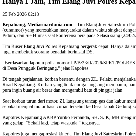
Hanya 1 Jam, Tim Elang Juvi Polres Kep
25 Feb 2026 02:18
Kepahiang
,
Mediasinardunia
.
com
– Tim Elang Juvi Satreskrim Polr
(curanmor) yang meresahkan masyarakat dalam waktu singkat dengan 
Pidum, dan Sie Humas saat konferensi pers pada Selasa siang (24/02
Tim Buser Elang Juvi Polres Kepahiang bergerak cepat. Hanya dalam
juga membekuk seorang penadah berinisial DS.
"Berdasarkan laporan polisi nomor LP/B/23/II/2026/SPKT/POLRE
di Desa Pungguk Beringang," jelas Kapolres.
Di tengah perjalanan, korban bertemu dengan ZL. Pelaku menjalanka
Road Kepahiang. Korban yang tidak curiga langsung membantu, namun
pura ingin buang air besar dan mengambil batu di pinggir jalan.
Saat korban turun dari motor, ZL langsung tancap gas dan kabur me
sepakat menjual motor hasil curian tersebut ke Desa Tapak Gedung k
Kapolres Kepahiang AKBP Yuriko Fernanda, SH, S.IK, MH mengimbau 
yang gelap. "Sekali lagi, tetap waspada," tegasnya.
Kapolres juga mengapresiasi kinerja Tim Elang Juvi Satreskrim Po