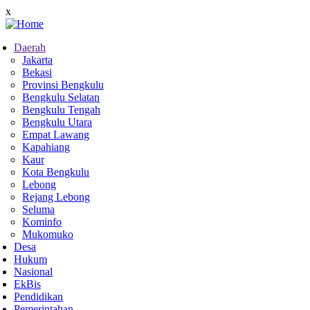
Skip
x
to
main
Daerah
content
Jakarta
Main
Bekasi
navigation
Provinsi Bengkulu
Bengkulu Selatan
Bengkulu Tengah
Bengkulu Utara
Empat Lawang
Kapahiang
Kaur
Kota Bengkulu
Lebong
Rejang Lebong
Seluma
Kominfo
Mukomuko
Desa
Hukum
Nasional
EkBis
Pendidikan
Pemerintahan