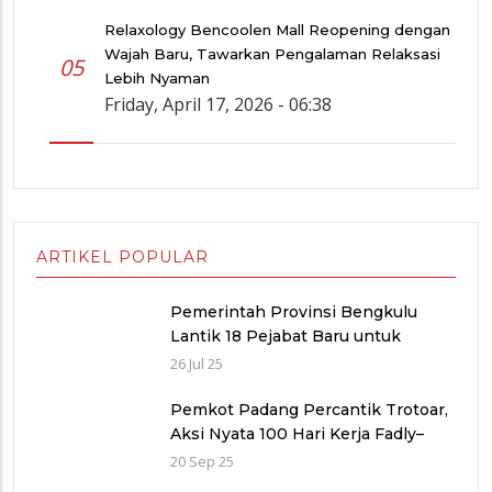
Relaxology Bencoolen Mall Reopening dengan
Wajah Baru, Tawarkan Pengalaman Relaksasi
05
Lebih Nyaman
Friday, April 17, 2026 - 06:38
ARTIKEL POPULAR
Pemerintah Provinsi Bengkulu
Lantik 18 Pejabat Baru untuk
Penyegaran Birokrasi dan
26 Jul 25
Peningkatan Pelayanan Publik
Pemkot Padang Percantik Trotoar,
Aksi Nyata 100 Hari Kerja Fadly–
Maigus Dan Sisakan Jalan 1000
20 Sep 25
lubang Masyarakat pinggiran Kota