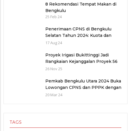
8 Rekomendasi Tempat Makan di
Bengkulu
25 Feb 24
Penerimaan CPNS di Bengkulu
Selatan Tahun 2024: Kuota dan
Jadwal Pendaftaran
17 Aug 24
Proyek Irigasi Bukittinggi Jadi
Rangkaian Kejanggalan Proyek 56
Miliar di Bawah Wilayah Balai
26 Nov 25
Sungai V provinsi Sumatra Barat
(WBS)
Pemkab Bengkulu Utara 2024 Buka
Lowongan CPNS dan PPPK dengan
Jumlah Formasi yang Menurun
20 Mar 24
TAGS