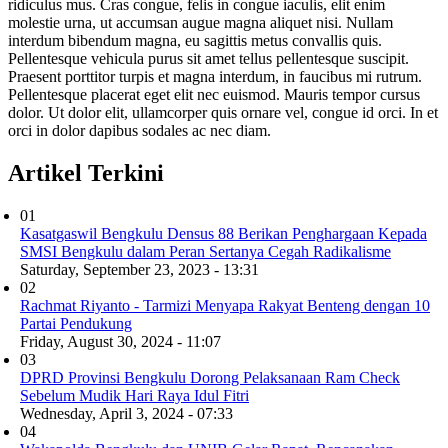
ridiculus mus. Cras congue, felis in congue iaculis, elit enim
molestie urna, ut accumsan augue magna aliquet nisi. Nullam
interdum bibendum magna, eu sagittis metus convallis quis.
Pellentesque vehicula purus sit amet tellus pellentesque suscipit.
Praesent porttitor turpis et magna interdum, in faucibus mi rutrum.
Pellentesque placerat eget elit nec euismod. Mauris tempor cursus
dolor. Ut dolor elit, ullamcorper quis ornare vel, congue id orci. In et
orci in dolor dapibus sodales ac nec diam.
Artikel Terkini
01
Kasatgaswil Bengkulu Densus 88 Berikan Penghargaan Kepada
SMSI Bengkulu dalam Peran Sertanya Cegah Radikalisme
Saturday, September 23, 2023 - 13:31
02
Rachmat Riyanto - Tarmizi Menyapa Rakyat Benteng dengan 10
Partai Pendukung
Friday, August 30, 2024 - 11:07
03
DPRD Provinsi Bengkulu Dorong Pelaksanaan Ram Check
Sebelum Mudik Hari Raya Idul Fitri
Wednesday, April 3, 2024 - 07:33
04