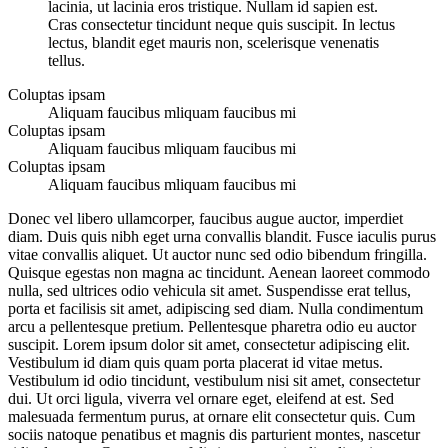
lacinia, ut lacinia eros tristique. Nullam id sapien est.
Cras consectetur tincidunt neque quis suscipit. In lectus
lectus, blandit eget mauris non, scelerisque venenatis
tellus.
Coluptas ipsam
Aliquam faucibus mliquam faucibus mi
Coluptas ipsam
Aliquam faucibus mliquam faucibus mi
Coluptas ipsam
Aliquam faucibus mliquam faucibus mi
Donec vel libero ullamcorper, faucibus augue auctor, imperdiet
diam. Duis quis nibh eget urna convallis blandit. Fusce iaculis purus
vitae convallis aliquet. Ut auctor nunc sed odio bibendum fringilla.
Quisque egestas non magna ac tincidunt. Aenean laoreet commodo
nulla, sed ultrices odio vehicula sit amet. Suspendisse erat tellus,
porta et facilisis sit amet, adipiscing sed diam. Nulla condimentum
arcu a pellentesque pretium. Pellentesque pharetra odio eu auctor
suscipit. Lorem ipsum dolor sit amet, consectetur adipiscing elit.
Vestibulum id diam quis quam porta placerat id vitae metus.
Vestibulum id odio tincidunt, vestibulum nisi sit amet, consectetur
dui. Ut orci ligula, viverra vel ornare eget, eleifend at est. Sed
malesuada fermentum purus, at ornare elit consectetur quis. Cum
sociis natoque penatibus et magnis dis parturient montes, nascetur