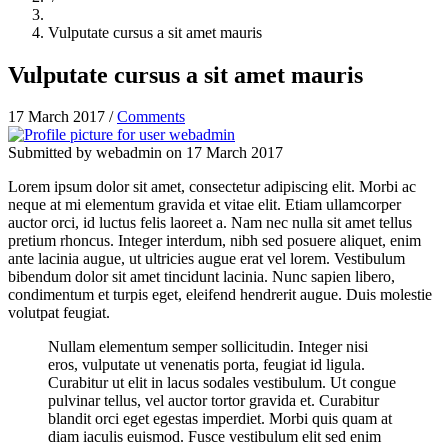
Vulputate cursus a sit amet mauris
Vulputate cursus a sit amet mauris
17 March 2017
/
Comments
Submitted by
webadmin
on 17 March 2017
Lorem ipsum dolor sit amet, consectetur adipiscing elit. Morbi ac
neque at mi elementum gravida et vitae elit. Etiam ullamcorper
auctor orci, id luctus felis laoreet a. Nam nec nulla sit amet tellus
pretium rhoncus. Integer interdum, nibh sed posuere aliquet, enim
ante lacinia augue, ut ultricies augue erat vel lorem. Vestibulum
bibendum dolor sit amet tincidunt lacinia. Nunc sapien libero,
condimentum et turpis eget, eleifend hendrerit augue. Duis molestie
volutpat feugiat.
Nullam elementum semper sollicitudin. Integer nisi
eros, vulputate ut venenatis porta, feugiat id ligula.
Curabitur ut elit in lacus sodales vestibulum. Ut congue
pulvinar tellus, vel auctor tortor gravida et. Curabitur
blandit orci eget egestas imperdiet. Morbi quis quam at
diam iaculis euismod. Fusce vestibulum elit sed enim