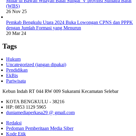
Miliar di Bawah Wilayah Balai Sungai V provinsi Sumatra Barat
(WBS)
26 Nov 25
Pemkab Bengkulu Utara 2024 Buka Lowongan CPNS dan PPPK
dengan Jumlah Formasi yang Menurun
20 Mar 24
Tags
Hukum
Uncategorized (jangan dipakai)
Pendidikan
EkBis
Pariwisata
Kebun Indah RT 044 RW 009 Sukarami Kecamatan Selebar
KOTA BENGKULU - 38216
HP: 0853 1129 5965
duniamediaperkasa29 @ gmail.com
Redaksi
Pedoman Pemberitaan Media Siber
Kode Etik