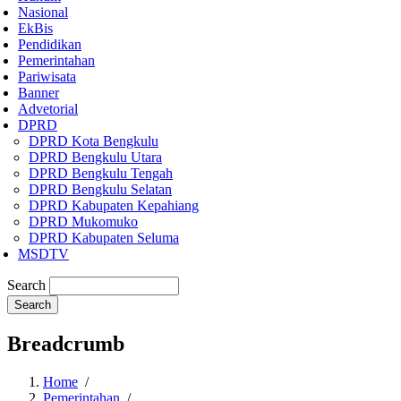
Nasional
EkBis
Pendidikan
Pemerintahan
Pariwisata
Banner
Advetorial
DPRD
DPRD Kota Bengkulu
DPRD Bengkulu Utara
DPRD Bengkulu Tengah
DPRD Bengkulu Selatan
DPRD Kabupaten Kepahiang
DPRD Mukomuko
DPRD Kabupaten Seluma
MSDTV
Search
Breadcrumb
Home
/
Pemerintahan
/