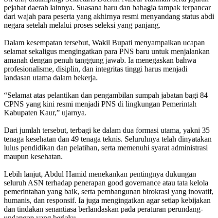
pejabat daerah lainnya. Suasana haru dan bahagia tampak terpancar
dari wajah para peserta yang akhirnya resmi menyandang status abdi
negara setelah melalui proses seleksi yang panjang.
Dalam kesempatan tersebut, Wakil Bupati menyampaikan ucapan
selamat sekaligus mengingatkan para PNS baru untuk menjalankan
amanah dengan penuh tanggung jawab. Ia menegaskan bahwa
profesionalisme, disiplin, dan integritas tinggi harus menjadi
landasan utama dalam bekerja.
“Selamat atas pelantikan dan pengambilan sumpah jabatan bagi 84
CPNS yang kini resmi menjadi PNS di lingkungan Pemerintah
Kabupaten Kaur,” ujarnya.
Dari jumlah tersebut, terbagi ke dalam dua formasi utama, yakni 35
tenaga kesehatan dan 49 tenaga teknis. Seluruhnya telah dinyatakan
lulus pendidikan dan pelatihan, serta memenuhi syarat administrasi
maupun kesehatan.
Lebih lanjut, Abdul Hamid menekankan pentingnya dukungan
seluruh ASN terhadap penerapan good governance atau tata kelola
pemerintahan yang baik, serta pembangunan birokrasi yang inovatif,
humanis, dan responsif. Ia juga mengingatkan agar setiap kebijakan
dan tindakan senantiasa berlandaskan pada peraturan perundang-
undangan yang berlaku.