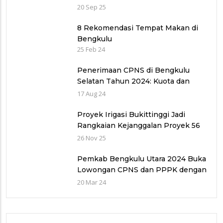
Maigus Dan Sisakan Jalan 1000
20 Sep 25
lubang Masyarakat pinggiran Kota
8 Rekomendasi Tempat Makan di
Bengkulu
25 Feb 24
Penerimaan CPNS di Bengkulu
Selatan Tahun 2024: Kuota dan
Jadwal Pendaftaran
17 Aug 24
Proyek Irigasi Bukittinggi Jadi
Rangkaian Kejanggalan Proyek 56
Miliar di Bawah Wilayah Balai
26 Nov 25
Sungai V provinsi Sumatra Barat
(WBS)
Pemkab Bengkulu Utara 2024 Buka
Lowongan CPNS dan PPPK dengan
Jumlah Formasi yang Menurun
20 Mar 24