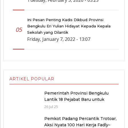
Ini Pesan Penting Kadis Dikbud Provinsi
Bengkulu Eri Yulian Hidayat Kepada Kepala
05
Sekolah yang Dilantik
Friday, January 7, 2022 - 13:07
ARTIKEL POPULAR
Pemerintah Provinsi Bengkulu
Lantik 18 Pejabat Baru untuk
Penyegaran Birokrasi dan
26 Jul 25
Peningkatan Pelayanan Publik
Pemkot Padang Percantik Trotoar,
Aksi Nyata 100 Hari Kerja Fadly–