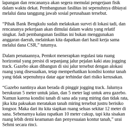
lapangan dan rencananya akan segera memulai pengerjaan fisik
dalam waktu dekat. Pembangunan fasilitas ini sepenuhnya dibiayai
melalui dana tanggung jawab sosial perusahaan tersebut.
“Pihak Bank Bengkulu sudah melakukan survei di lokasi tadi, dan
rencananya pekerjaan akan dimulai dalam waktu yang relatif
singkat. Jadi pembangunan fasilitas ini bukan menggunakan
anggaran daerah, melainkan kita dapatkan dari hasil kerja sama
melalui dana CSR,” tuturnya.
Dalam penataannya, Pemkot menerapkan regulasi tata ruang
horizontal yang presisi di sepanjang jalur pejalan kaki atau jogging
track. Gazebo akan dibangun di sisi jalur tersebut dengan alokasi
ruang yang disesuaikan, tetap memperhatikan kondisi kontur tanah
yang tidak sepenuhnya datar agar terhindar dari risiko kerusakan.
“Gazebo nantinya akan berada di pinggir jogging track. Jalurnya
berukuran 5 meter untuk jalan, dan 5 meter lagi untuk area gazebo.
Namun karena kondisi tanah di sana ada yang miring dan tidak rata,
jika kita paksakan meratakan tanah miring tersebut justru berisiko
longsor. Maka dari itu kita siapkan ruang seluas sekitar 12 meter di
sana. Sebenarnya kalau rapatkan 10 meter cukup, tapi kita sisakan
ruang lebih demi keamanan dan penyesuaian kontur tanah,” urai
Sehmi secara rinci.