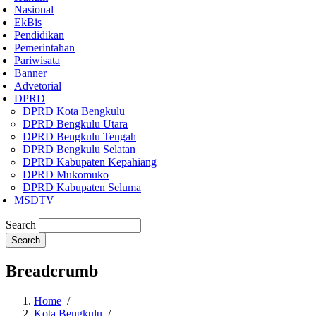
Nasional
EkBis
Pendidikan
Pemerintahan
Pariwisata
Banner
Advetorial
DPRD
DPRD Kota Bengkulu
DPRD Bengkulu Utara
DPRD Bengkulu Tengah
DPRD Bengkulu Selatan
DPRD Kabupaten Kepahiang
DPRD Mukomuko
DPRD Kabupaten Seluma
MSDTV
Search
Breadcrumb
Home
/
Kota Bengkulu
/