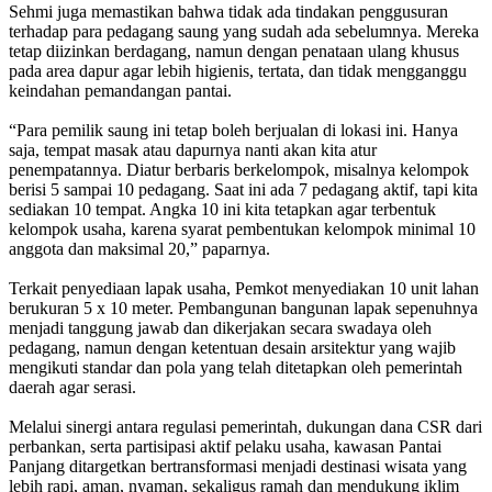
Sehmi juga memastikan bahwa tidak ada tindakan penggusuran
terhadap para pedagang saung yang sudah ada sebelumnya. Mereka
tetap diizinkan berdagang, namun dengan penataan ulang khusus
pada area dapur agar lebih higienis, tertata, dan tidak mengganggu
keindahan pemandangan pantai.
“Para pemilik saung ini tetap boleh berjualan di lokasi ini. Hanya
saja, tempat masak atau dapurnya nanti akan kita atur
penempatannya. Diatur berbaris berkelompok, misalnya kelompok
berisi 5 sampai 10 pedagang. Saat ini ada 7 pedagang aktif, tapi kita
sediakan 10 tempat. Angka 10 ini kita tetapkan agar terbentuk
kelompok usaha, karena syarat pembentukan kelompok minimal 10
anggota dan maksimal 20,” paparnya.
Terkait penyediaan lapak usaha, Pemkot menyediakan 10 unit lahan
berukuran 5 x 10 meter. Pembangunan bangunan lapak sepenuhnya
menjadi tanggung jawab dan dikerjakan secara swadaya oleh
pedagang, namun dengan ketentuan desain arsitektur yang wajib
mengikuti standar dan pola yang telah ditetapkan oleh pemerintah
daerah agar serasi.
Melalui sinergi antara regulasi pemerintah, dukungan dana CSR dari
perbankan, serta partisipasi aktif pelaku usaha, kawasan Pantai
Panjang ditargetkan bertransformasi menjadi destinasi wisata yang
lebih rapi, aman, nyaman, sekaligus ramah dan mendukung iklim