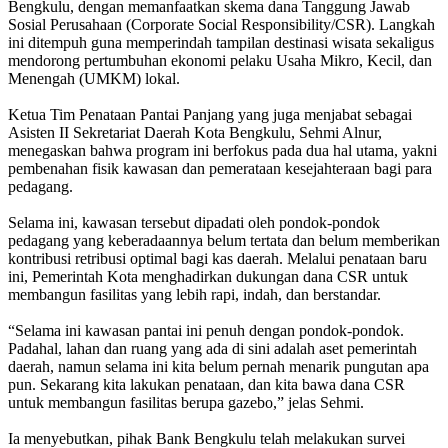
Bengkulu, dengan memanfaatkan skema dana Tanggung Jawab
Sosial Perusahaan (Corporate Social Responsibility/CSR). Langkah
ini ditempuh guna memperindah tampilan destinasi wisata sekaligus
mendorong pertumbuhan ekonomi pelaku Usaha Mikro, Kecil, dan
Menengah (UMKM) lokal.
Ketua Tim Penataan Pantai Panjang yang juga menjabat sebagai
Asisten II Sekretariat Daerah Kota Bengkulu, Sehmi Alnur,
menegaskan bahwa program ini berfokus pada dua hal utama, yakni
pembenahan fisik kawasan dan pemerataan kesejahteraan bagi para
pedagang.
Selama ini, kawasan tersebut dipadati oleh pondok-pondok
pedagang yang keberadaannya belum tertata dan belum memberikan
kontribusi retribusi optimal bagi kas daerah. Melalui penataan baru
ini, Pemerintah Kota menghadirkan dukungan dana CSR untuk
membangun fasilitas yang lebih rapi, indah, dan berstandar.
“Selama ini kawasan pantai ini penuh dengan pondok-pondok.
Padahal, lahan dan ruang yang ada di sini adalah aset pemerintah
daerah, namun selama ini kita belum pernah menarik pungutan apa
pun. Sekarang kita lakukan penataan, dan kita bawa dana CSR
untuk membangun fasilitas berupa gazebo,” jelas Sehmi.
Ia menyebutkan, pihak Bank Bengkulu telah melakukan survei