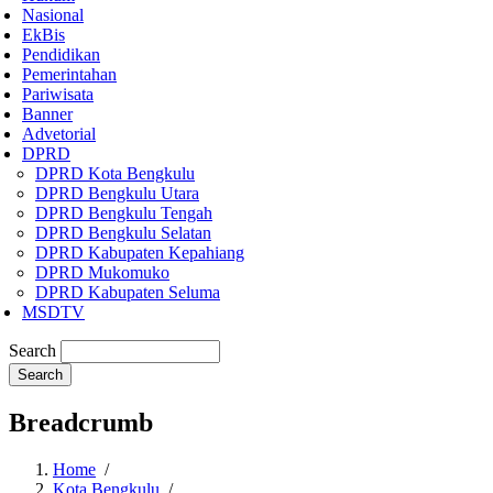
Nasional
EkBis
Pendidikan
Pemerintahan
Pariwisata
Banner
Advetorial
DPRD
DPRD Kota Bengkulu
DPRD Bengkulu Utara
DPRD Bengkulu Tengah
DPRD Bengkulu Selatan
DPRD Kabupaten Kepahiang
DPRD Mukomuko
DPRD Kabupaten Seluma
MSDTV
Search
Breadcrumb
Home
/
Kota Bengkulu
/