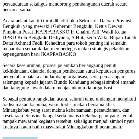
persaudaraan sekaligus mendorong pembangunan daerah secara
bersama-sama.
Acara pelantikan ini turut dihadiri oleh Sekretaris Daerah Provinsi
Bengkulu yang mewakili Gubernur Bengkulu, Ketua Dewan
Pimpinan Pusat IKAPPABASKO Ir. Chairul Alfi, Wakil Ketua
DPRD Kota Bengkulu Dediyanto, S.Hut., serta Wakil Bupati Tanah
Datar Achmad Fadli. Kehadiran para tokoh penting ini semakin
menambah semarak dan mempertegas makna strategis pelantikan
kepengurusan baru IKAPPABASKO.
Secara keseluruhan, prosesi pelantikan berlangsung penuh
kekhidmatan, ditandai dengan pembacaan surat keputusan pengurus,
penyerahan pataka atau lambang organisasi, serta pemasangan
salempang kepada jajaran Bundo Kanduang sebagai simbol amanah
dan tanggung jawab dalam menjalankan roda organisasi.
Sebagai penutup rangkaian acara, seluruh tamu undangan mengikuti
tradisi makan bajamba, yakni tradisi makan bersama khas
Minangkabau yang sarat makna kebersamaan, persaudaraan, dan
kesetaraan. Suasana hangat serta nuansa kekeluargaan yang kental
tampak mewarnai kegiatan tersebut, sekaligus menjadi simbol nyata
kuatnya ikatan batin masyarakat Minangkabau di perantauan.