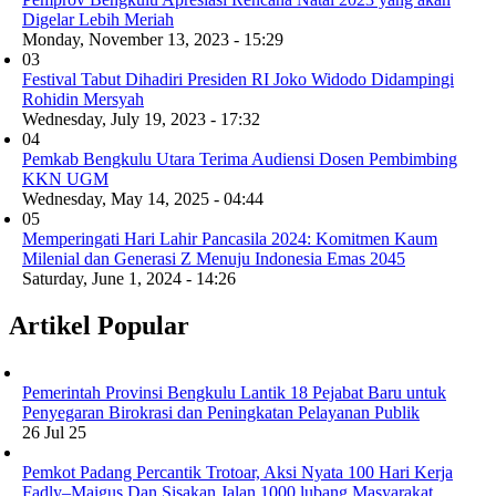
Digelar Lebih Meriah
Monday, November 13, 2023 - 15:29
03
Festival Tabut Dihadiri Presiden RI Joko Widodo Didampingi
Rohidin Mersyah
Wednesday, July 19, 2023 - 17:32
04
Pemkab Bengkulu Utara Terima Audiensi Dosen Pembimbing
KKN UGM
Wednesday, May 14, 2025 - 04:44
05
Memperingati Hari Lahir Pancasila 2024: Komitmen Kaum
Milenial dan Generasi Z Menuju Indonesia Emas 2045
Saturday, June 1, 2024 - 14:26
Artikel Popular
Pemerintah Provinsi Bengkulu Lantik 18 Pejabat Baru untuk
Penyegaran Birokrasi dan Peningkatan Pelayanan Publik
26 Jul 25
Pemkot Padang Percantik Trotoar, Aksi Nyata 100 Hari Kerja
Fadly–Maigus Dan Sisakan Jalan 1000 lubang Masyarakat