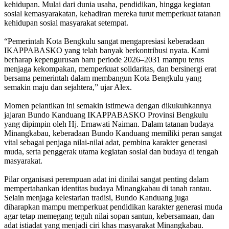
kehidupan. Mulai dari dunia usaha, pendidikan, hingga kegiatan
sosial kemasyarakatan, kehadiran mereka turut memperkuat tatanan
kehidupan sosial masyarakat setempat.
“Pemerintah Kota Bengkulu sangat mengapresiasi keberadaan
IKAPPABASKO yang telah banyak berkontribusi nyata. Kami
berharap kepengurusan baru periode 2026–2031 mampu terus
menjaga kekompakan, memperkuat solidaritas, dan bersinergi erat
bersama pemerintah dalam membangun Kota Bengkulu yang
semakin maju dan sejahtera,” ujar Alex.
Momen pelantikan ini semakin istimewa dengan dikukuhkannya
jajaran Bundo Kanduang IKAPPABASKO Provinsi Bengkulu
yang dipimpin oleh Hj. Ernawati Naiman. Dalam tatanan budaya
Minangkabau, keberadaan Bundo Kanduang memiliki peran sangat
vital sebagai penjaga nilai-nilai adat, pembina karakter generasi
muda, serta penggerak utama kegiatan sosial dan budaya di tengah
masyarakat.
Pilar organisasi perempuan adat ini dinilai sangat penting dalam
mempertahankan identitas budaya Minangkabau di tanah rantau.
Selain menjaga kelestarian tradisi, Bundo Kanduang juga
diharapkan mampu memperkuat pendidikan karakter generasi muda
agar tetap memegang teguh nilai sopan santun, kebersamaan, dan
adat istiadat yang menjadi ciri khas masyarakat Minangkabau.