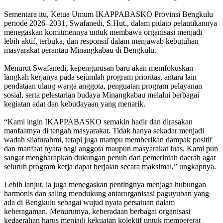
Sementara itu, Ketua Umum IKAPPABASKO Provinsi Bengkulu
periode 2026–2031, Swafanedi, S.Hut., dalam pidato pelantikannya
menegaskan komitmennya untuk membawa organisasi menjadi
lebih aktif, terbuka, dan responsif dalam menjawab kebutuhan
masyarakat perantau Minangkabau di Bengkulu.
Menurut Swafanedi, kepengurusan baru akan memfokuskan
langkah kerjanya pada sejumlah program prioritas, antara lain
pendataan ulang warga anggota, penguatan program pelayanan
sosial, serta pelestarian budaya Minangkabau melalui berbagai
kegiatan adat dan kebudayaan yang menarik.
“Kami ingin IKAPPABASKO semakin hadir dan dirasakan
manfaatnya di tengah masyarakat. Tidak hanya sekadar menjadi
wadah silaturahmi, tetapi juga mampu memberikan dampak positif
dan manfaat nyata bagi anggota maupun masyarakat luas. Kami pun
sangat mengharapkan dukungan penuh dari pemerintah daerah agar
seluruh program kerja dapat berjalan secara maksimal,” ungkapnya.
Lebih lanjut, ia juga menegaskan pentingnya menjaga hubungan
harmonis dan saling mendukung antarorganisasi paguyuban yang
ada di Bengkulu sebagai wujud nyata persatuan dalam
keberagaman. Menurutnya, keberadaan berbagai organisasi
kedaerahan harus menjadi kekuatan kolektif untuk mempererat