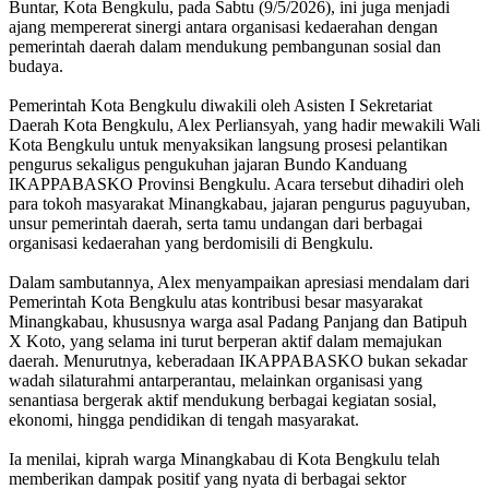
Buntar, Kota Bengkulu, pada Sabtu (9/5/2026), ini juga menjadi
ajang mempererat sinergi antara organisasi kedaerahan dengan
pemerintah daerah dalam mendukung pembangunan sosial dan
budaya.
Pemerintah Kota Bengkulu diwakili oleh Asisten I Sekretariat
Daerah Kota Bengkulu, Alex Perliansyah, yang hadir mewakili Wali
Kota Bengkulu untuk menyaksikan langsung prosesi pelantikan
pengurus sekaligus pengukuhan jajaran Bundo Kanduang
IKAPPABASKO Provinsi Bengkulu. Acara tersebut dihadiri oleh
para tokoh masyarakat Minangkabau, jajaran pengurus paguyuban,
unsur pemerintah daerah, serta tamu undangan dari berbagai
organisasi kedaerahan yang berdomisili di Bengkulu.
Dalam sambutannya, Alex menyampaikan apresiasi mendalam dari
Pemerintah Kota Bengkulu atas kontribusi besar masyarakat
Minangkabau, khususnya warga asal Padang Panjang dan Batipuh
X Koto, yang selama ini turut berperan aktif dalam memajukan
daerah. Menurutnya, keberadaan IKAPPABASKO bukan sekadar
wadah silaturahmi antarperantau, melainkan organisasi yang
senantiasa bergerak aktif mendukung berbagai kegiatan sosial,
ekonomi, hingga pendidikan di tengah masyarakat.
Ia menilai, kiprah warga Minangkabau di Kota Bengkulu telah
memberikan dampak positif yang nyata di berbagai sektor