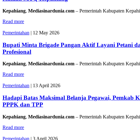
Kepahiang
,
Mediasinardunia
.
com
– Pemerintah Kabupaten Kepah
Read more
Pemerintahan
|
12 May 2026
Bupati Minta Brigade Pangan Aktif Layani Petani da
Profesional
Kepahiang
,
Mediasinardunia
.
com
– Pemerintah Kabupaten Kepahi
Read more
Pemerintahan
|
13 April 2026
Hadapi Batas Maksimal Belanja Pegawai, Pemkab K
PPPK dan TPP
Kepahiang
,
Mediasinardunia
.
com
– Pemerintah Kabupaten Kepah
Read more
Pemerintahan
|
3 April 2026