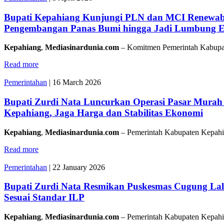
Bupati Kepahiang Kunjungi PLN dan MCI Renewab
Pengembangan Panas Bumi hingga Jadi Lumbung E
Kepahiang
,
Mediasinardunia
.
com
– Komitmen Pemerintah Kabupa
Read more
Pemerintahan
|
16 March 2026
Bupati Zurdi Nata Luncurkan Operasi Pasar Murah Je
Kepahiang, Jaga Harga dan Stabilitas Ekonomi
Kepahiang
,
Mediasinardunia
.
com
– Pemerintah Kabupaten Kepahi
Read more
Pemerintahan
|
22 January 2026
Bupati Zurdi Nata Resmikan Puskesmas Cugung Lal
Sesuai Standar ILP
Kepahiang
,
Mediasinardunia
.
com
– Pemerintah Kabupaten Kepahi