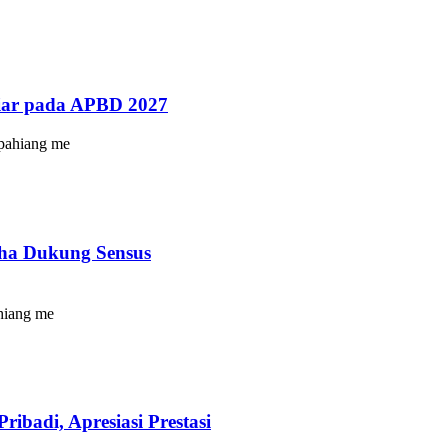
liar pada APBD 2027
pahiang me
aha Dukung Sensus
hiang me
badi, Apresiasi Prestasi