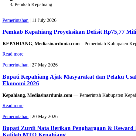
Pemkab Kepahiang
Pemerintahan
|
11 July 2026
Pemkab Kepahiang Proyeksikan Defisit Rp75,77 Mi
KEPAHIANG
,
Mediasinardunia
.
com
– Pemerintah Kabupaten Ke
Read more
Pemerintahan
|
27 May 2026
Bupati Kepahiang Ajak Masyarakat dan Pelaku Us
Ekonomi 2026
Kepahiang
,
Mediasinardunia
.
com
— Pemerintah Kabupaten Kepa
Read more
Pemerintahan
|
20 May 2026
Bupati Zurdi Nata Berikan Penghargaan & Reward Pri
Kafilah MTQ Kepahiang