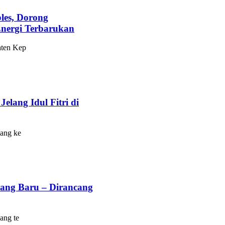
les, Dorong
nergi Terbarukan
ten Kep
lang Idul Fitri di
ang ke
ang Baru – Dirancang
ang te