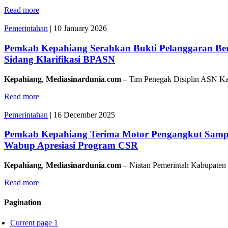
Read more
Pemerintahan
|
10 January 2026
Pemkab Kepahiang Serahkan Bukti Pelanggaran Ber
Sidang Klarifikasi BPASN
Kepahiang
,
Mediasinardunia
.
com
– Tim Penegak Disiplin ASN K
Read more
Pemerintahan
|
16 December 2025
Pemkab Kepahiang Terima Motor Pengangkut Sampa
Wabup Apresiasi Program CSR
Kepahiang
,
Mediasinardunia
.
com
– Niatan Pemerintah Kabupaten
Read more
Pagination
Current page
1