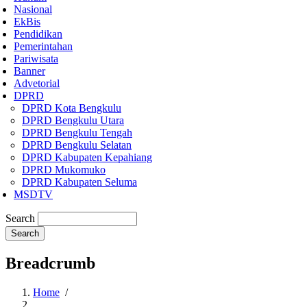
Nasional
EkBis
Pendidikan
Pemerintahan
Pariwisata
Banner
Advetorial
DPRD
DPRD Kota Bengkulu
DPRD Bengkulu Utara
DPRD Bengkulu Tengah
DPRD Bengkulu Selatan
DPRD Kabupaten Kepahiang
DPRD Mukomuko
DPRD Kabupaten Seluma
MSDTV
Search
Breadcrumb
Home
/