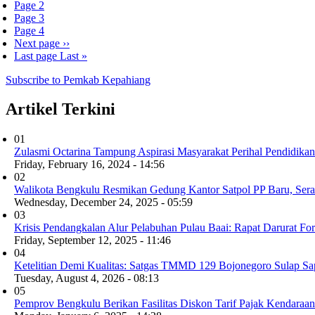
Page
2
Page
3
Page
4
Next page
››
Last page
Last »
Subscribe to Pemkab Kepahiang
Artikel Terkini
01
Zulasmi Octarina Tampung Aspirasi Masyarakat Perihal Pendidikan
Friday, February 16, 2024 - 14:56
02
Walikota Bengkulu Resmikan Gedung Kantor Satpol PP Baru, Serahk
Wednesday, December 24, 2025 - 05:59
03
Krisis Pendangkalan Alur Pelabuhan Pulau Baai: Rapat Darurat Fo
Friday, September 12, 2025 - 11:46
04
Ketelitian Demi Kualitas: Satgas TMMD 129 Bojonegoro Sulap Sap
Tuesday, August 4, 2026 - 08:13
05
Pemprov Bengkulu Berikan Fasilitas Diskon Tarif Pajak Kendaraa