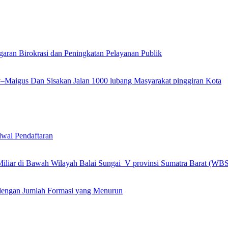
garan Birokrasi dan Peningkatan Pelayanan Publik
ly–Maigus Dan Sisakan Jalan 1000 lubang Masyarakat pinggiran Kota
wal Pendaftaran
 Miliar di Bawah Wilayah Balai Sungai V provinsi Sumatra Barat (WB
engan Jumlah Formasi yang Menurun